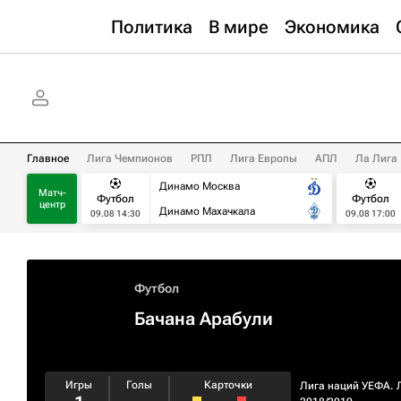
Политика
В мире
Экономика
Главное
Лига Чемпионов
РПЛ
Лига Европы
АПЛ
Ла Лига
Динамо Москва
Матч-
Футбол
Футбол
центр
Динамо Махачкала
09.08 14:30
09.08 17:00
Футбол
Бачана Арабули
Игры
Голы
Карточки
Лига наций УЕФА. 