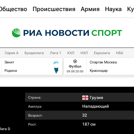
Общество
Происшествия
Армия
Наука
Ку
Серия А
Бундеслига
Лига 1
КХЛ
НХЛ
Евролига
НБА
Зенит
Спартак Москва
Футбол
Родина
Краснодар
09.08 20:00
Грузия
Страна:
Нападающий
Амплуа:
32
Возраст:
187 см
Рост:
Лига D