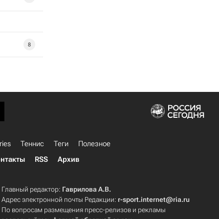
8
ries
Теннис
Теги
Полезное
нтакты
RSS
Архив
Главный редактор:
Гаврилова А.В.
Адрес электронной почты Редакции:
r-sport.internet@ria.ru
По вопросам размещения пресс-релизов и рекламы