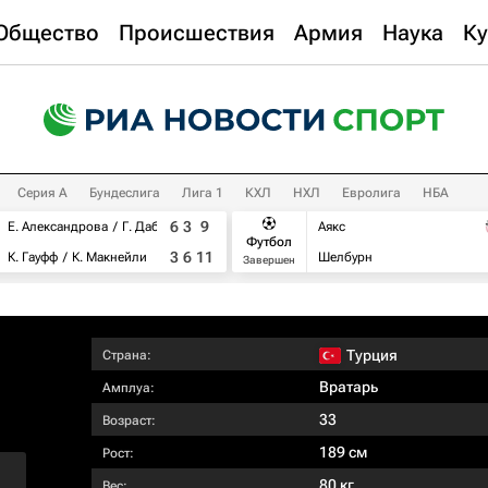
Общество
Происшествия
Армия
Наука
Ку
Серия А
Бундеслига
Лига 1
КХЛ
НХЛ
Евролига
НБА
6
3
9
Е. Александрова
Г. Дабровски
Аякс
Футбол
3
6
11
К. Гауфф
К. Макнейли
Шелбурн
Завершен
Турция
Страна:
Вратарь
Амплуа:
33
Возраст:
189 см
Рост:
80 кг
Вес: