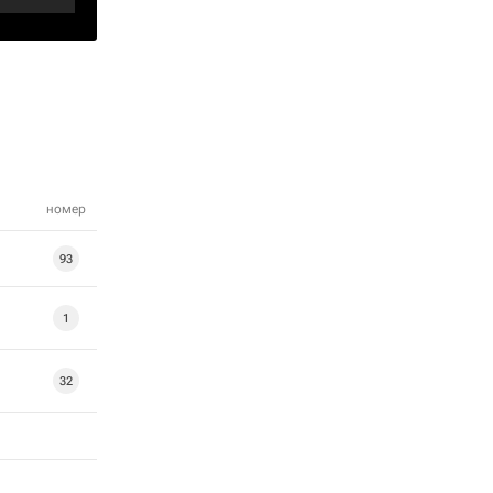
номер
93
1
32