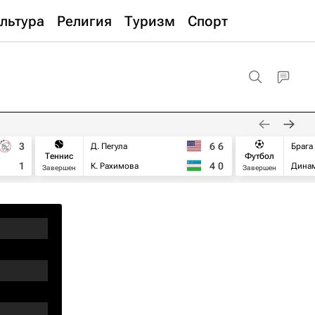
льтура
Религия
Туризм
Спорт
3
6
6
Д. Пегула
Брага
Теннис
Футбол
1
4
0
К. Рахимова
Дина
Завершен
Завершен