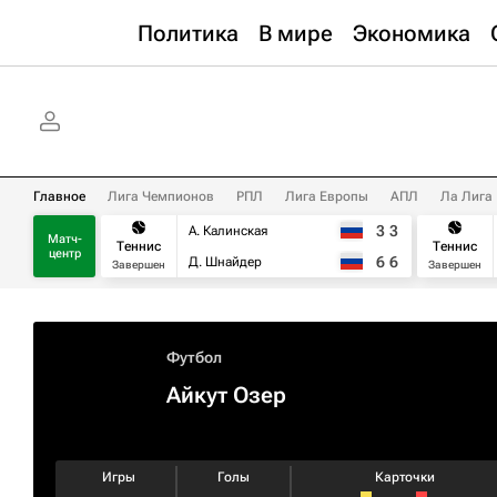
Политика
В мире
Экономика
Главное
Лига Чемпионов
РПЛ
Лига Европы
АПЛ
Ла Лига
3
3
А. Калинская
Матч-
Теннис
Теннис
центр
6
6
Д. Шнайдер
Завершен
Завершен
Футбол
Айкут Озер
Игры
Голы
Карточки