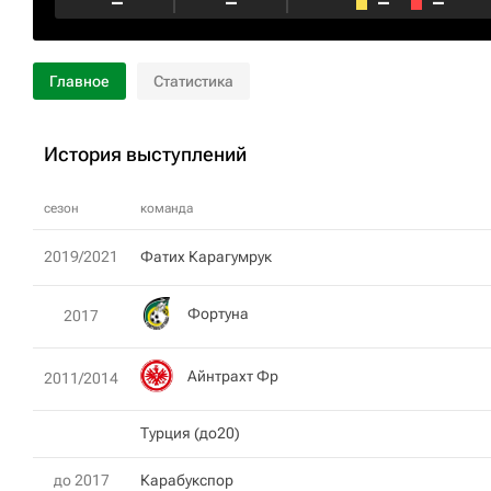
–
–
–
–
Главное
Статистика
История выступлений
сезон
команда
2019/2021
Фатих Карагумрук
Фортуна
2017
Айнтрахт Фр
2011/2014
Турция (до20)
до 2017
Карабукспор