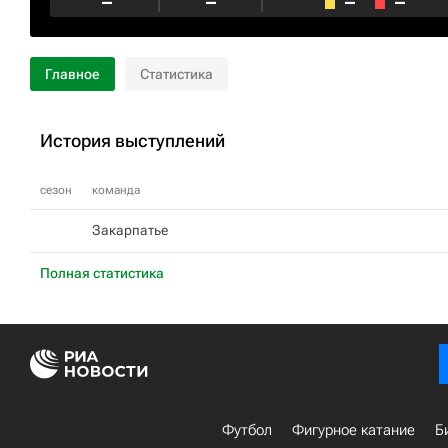
–
–
–
–
Главное
Статистика
История выступлений
сезон
команда
Закарпатье
Полная статистика
Футбол
Фигурное катание
Б