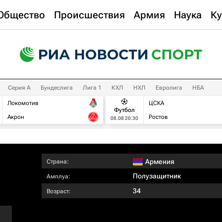
Общество
Происшествия
Армия
Наука
Ку
Серия А
Бундеслига
Лига 1
КХЛ
НХЛ
Евролига
НБА
Локомотив
ЦСКА
Футбол
Акрон
Ростов
08.08 20:30
Армения
Страна:
Полузащитник
Амплуа:
34
Возраст: