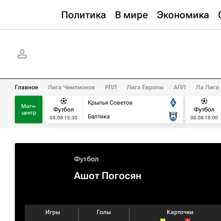
Политика
В мире
Экономика
Главное
Лига Чемпионов
РПЛ
Лига Европы
АПЛ
Ла Лига
Крылья Советов
Матч-
Футбол
Футбол
центр
Балтика
08.08 15:30
08.08 18:00
Футбол
Ашот Погосян
Игры
Голы
Карточки