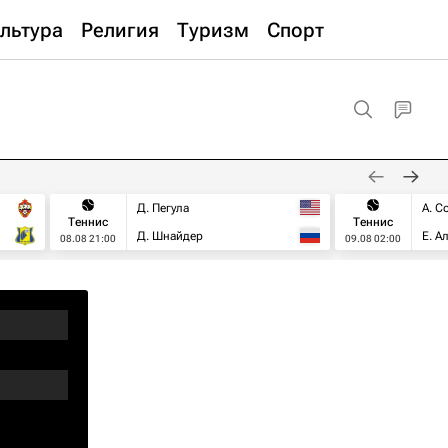
льтура
Религия
Туризм
Спорт
Д. Пегула
А. С
Теннис
Теннис
Д. Шнайдер
Е. А
08.08 21:00
09.08 02:00