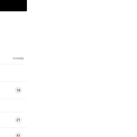
номер
18
21
41