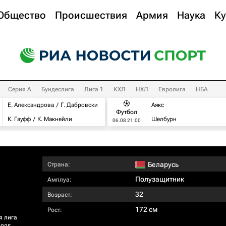
Общество
Происшествия
Армия
Наука
Ку
Серия А
Бундеслига
Лига 1
КХЛ
НХЛ
Евролига
НБА
Е. Александрова
Г. Дабровски
Аякс
Футбол
К. Гауфф
К. Макнейли
Шелбурн
06.08 21:00
Беларусь
Страна:
Полузащитник
Амплуа:
32
Возраст:
172 см
Рост:
я лига