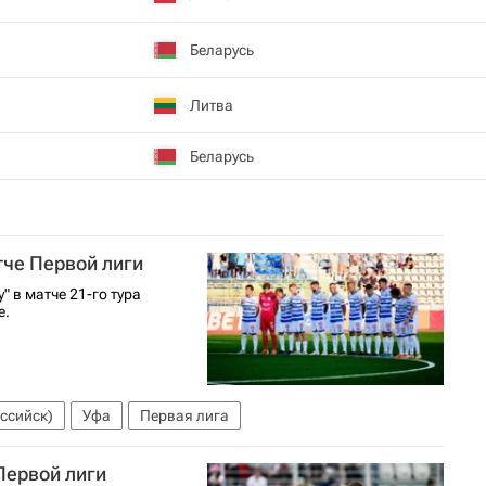
Беларусь
Литва
Беларусь
тче Первой лиги
 в матче 21-го тура
е.
ссийск)
Уфа
Первая лига
Первой лиги