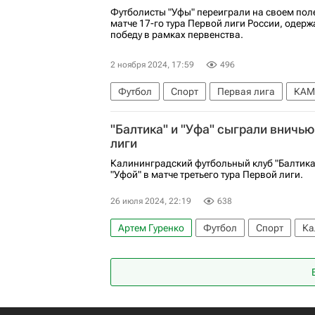
Футболисты "Уфы" переиграли на своем пол
матче 17-го тура Первой лиги России, одер
победу в рамках первенства.
2 ноября 2024, 17:59
496
Футбол
Спорт
Первая лига
КАМ
"Балтика" и "Уфа" сыграли вничью
лиги
Калининградский футбольный клуб "Балтика
"Уфой" в матче третьего тура Первой лиги.
26 июля 2024, 22:19
638
Артем Гуренко
Футбол
Спорт
Ка