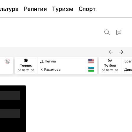
льтура
Религия
Туризм
Спорт
Д. Пегула
Браг
Теннис
Футбол
К. Рахимова
Дин
06.08 21:00
06.08 21:30