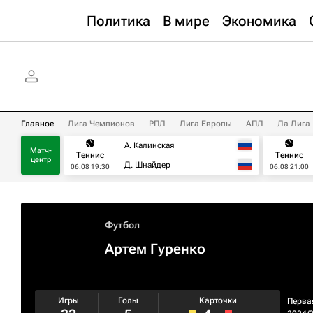
Политика
В мире
Экономика
Главное
Лига Чемпионов
РПЛ
Лига Европы
АПЛ
Ла Лига
А. Калинская
Матч-
Теннис
Теннис
центр
Д. Шнайдер
06.08 19:30
06.08 21:00
Футбол
Артем Гуренко
Игры
Голы
Карточки
Перва