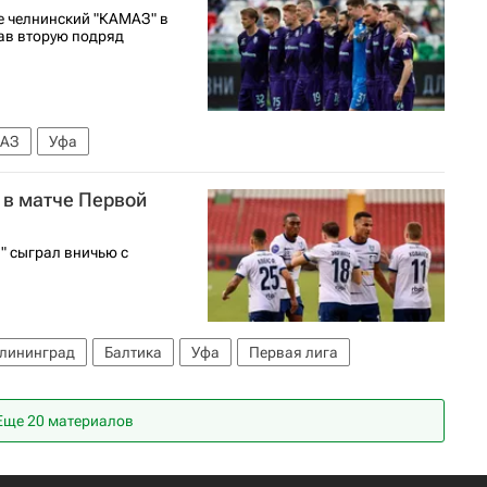
е челнинский "КАМАЗ" в
жав вторую подряд
АЗ
Уфа
 в матче Первой
" сыграл вничью с
лининград
Балтика
Уфа
Первая лига
Еще 20 материалов