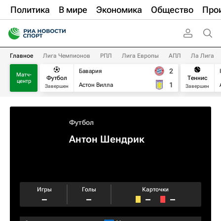
Политика
В мире
Экономика
Общество
Про
Главное
Лига Чемпионов
РПЛ
Лига Европы
АПЛ
Ла Лига
2
Бавария
Матч-
Футбол
Теннис
центр
1
Астон Вилла
Завершен
Завершен
Футбол
Антон Шендрик
Игры
Голы
Карточки
–
–
–
–