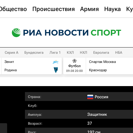
Общество
Происшествия
Армия
Наука
Ку
Серия А
Бундеслига
Лига 1
КХЛ
НХЛ
Евролига
НБА
Зенит
Спартак Москва
Футбол
Родина
Краснодар
09.08 20:00
Россия
Страна:
Клуб:
Защитник
Амплуа:
37
Возраст:
192 см
Рост: