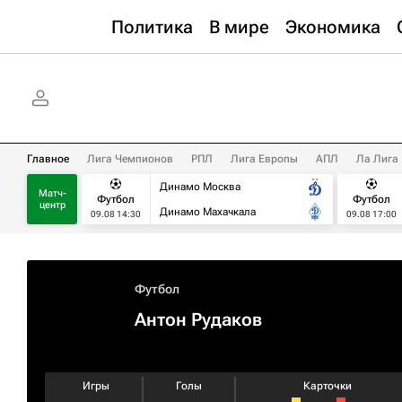
Политика
В мире
Экономика
Главное
Лига Чемпионов
РПЛ
Лига Европы
АПЛ
Ла Лига
Динамо Москва
Матч-
Футбол
Футбол
центр
Динамо Махачкала
09.08 14:30
09.08 17:00
Футбол
Антон Рудаков
Игры
Голы
Карточки