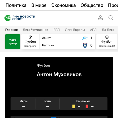
Политика
В мире
Экономика
Общество
Про
Главное
Лига Чемпионов
РПЛ
Лига Европы
АПЛ
Ла Лига
1
Зенит
Матч-
Футбол
Футбол
центр
0
Балтика
Завершен
Закончен (П)
Футбол
Антон Муховиков
Игры
Голы
Карточки
–
–
–
–