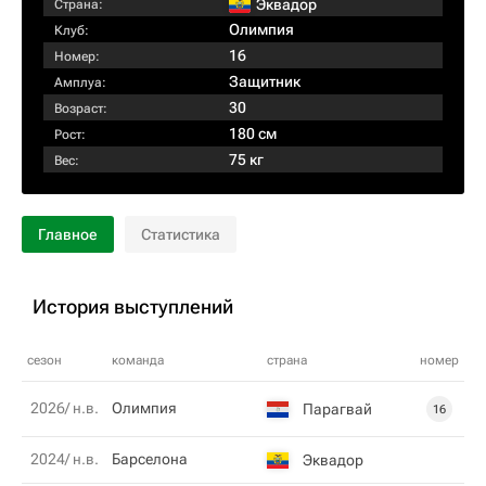
Эквадор
Страна:
Олимпия
Клуб:
16
Номер:
Защитник
Амплуа:
30
Возраст:
180 см
Рост:
75 кг
Вес:
Главное
Статистика
История выступлений
сезон
команда
страна
номер
2026/ н.в.
Олимпия
Парагвай
16
2024/ н.в.
Барселона
Эквадор