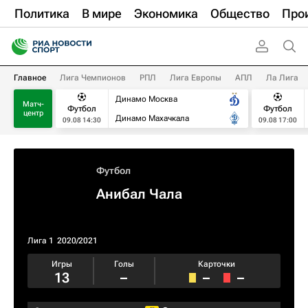
Политика
В мире
Экономика
Общество
Про
Главное
Лига Чемпионов
РПЛ
Лига Европы
АПЛ
Ла Лига
Динамо Москва
Матч-
Футбол
Футбол
центр
Динамо Махачкала
09.08 14:30
09.08 17:00
Футбол
Анибал Чала
Лига 1
2020/2021
Игры
Голы
Карточки
13
–
–
–