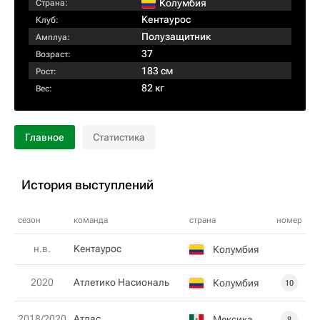
Колумбия
Страна:
Kентаурос
Клуб:
Полузащитник
Амплуа:
37
Возраст:
183 см
Рост:
82 кг
Вес:
Главное
Статистика
История выступлений
сезон
команда
страна
номер
н.в.
Kентаурос
Колумбия
2020
Атлетико Насиональ
Колумбия
10
2018/2020
Атлас
Мексика
8