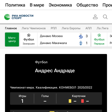
Политика
В мире
Экономика
Общество
Про
Главное
Лига Чемпионов
РПЛ
Лига Европы
АПЛ
Ла Лига
3
Динамо Москва
З
Матч-
Футбол
Футбол
центр
1
Динамо Махачкала
Р
Завершен
Перерыв
Футбол
Андрес Андраде
Чемпионат мира. Квалификация. КОНМЕБОЛ
2020/2022
Игры
Голы
Карточки
1
–
–
–