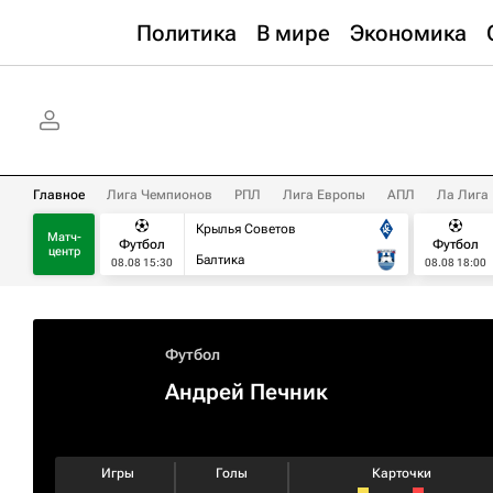
Политика
В мире
Экономика
Главное
Лига Чемпионов
РПЛ
Лига Европы
АПЛ
Ла Лига
Крылья Советов
Матч-
Футбол
Футбол
центр
Балтика
08.08 15:30
08.08 18:00
Футбол
Андрей Печник
Игры
Голы
Карточки