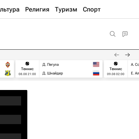
льтура
Религия
Туризм
Спорт
Д. Пегула
А. С
Теннис
Теннис
Д. Шнайдер
Е. А
08.08 21:00
09.08 02:00