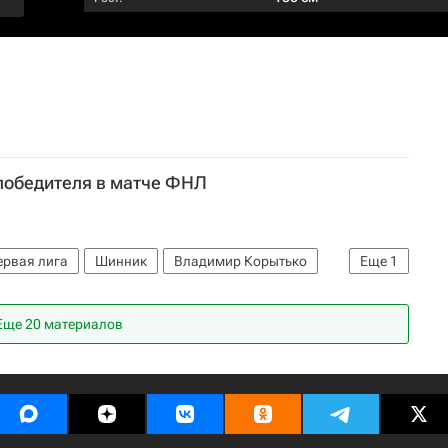
 победителя в матче ФНЛ
ервая лига
Шинник
Владимир Корытько
Еще
1
Еще 20 материалов