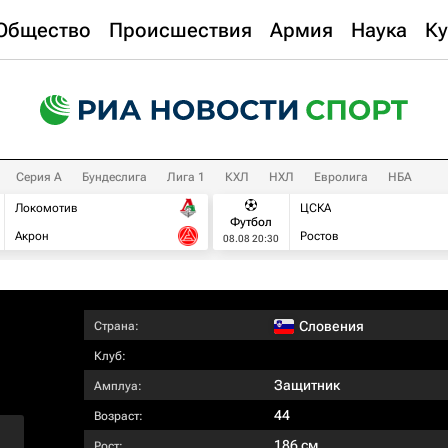
Общество
Происшествия
Армия
Наука
Ку
Серия А
Бундеслига
Лига 1
КХЛ
НХЛ
Евролига
НБА
Локомотив
ЦСКА
Футбол
Акрон
Ростов
08.08 20:30
Словения
Страна:
Клуб:
Защитник
Амплуа:
44
Возраст:
186 см
Рост: