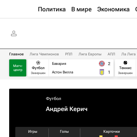
Политика
В мире
Экономика
Главное
Лига Чемпионов
РПЛ
Лига Европы
АПЛ
Ла Лига
2
Бавария
Матч-
Футбол
Теннис
центр
1
Астон Вилла
Завершен
Завершен
Футбол
Андрей Керич
Игры
Голы
Карточки