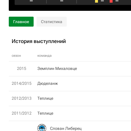
–
–
–
–
Главное
Статистика
История выступлений
сезон
команда
2015
Земплин Михаловце
2014/2015
Дюделанж
2012/2013
Теплице
2011/2012
Теплице
Слован Либерец