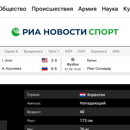
Общество
Происшествия
Армия
Наука
Ку
Серия А
Бундеслига
Лига 1
КХЛ
НХЛ
Евролига
НБА
3
4
I. Jovic
Кельн
Футбол
6
6
А. Корнеева
Реал Сосьедад
07.08 19:00
Хорватия
Страна:
Нападающий
Амплуа:
40
Возраст:
173 см
Рост:
76 кг
Вес: