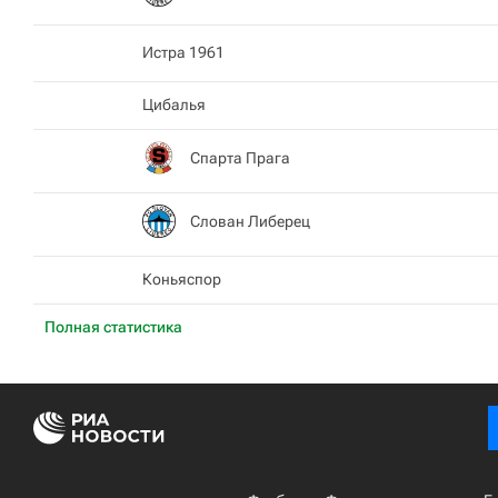
Истра 1961
Цибалья
Спарта Прага
Слован Либерец
Коньяспор
Полная статистика