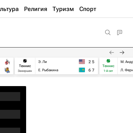
льтура
Религия
Туризм
Спорт
2
5
Э. Ли
М. Анд
Теннис
Теннис
6
7
Е. Рыбакина
Л. Фер
Завершен
1-й сет