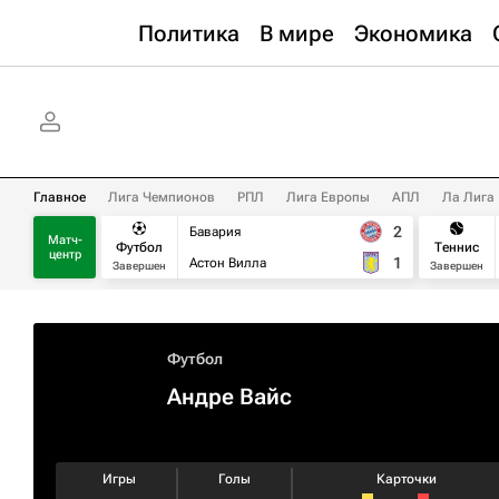
Политика
В мире
Экономика
Главное
Лига Чемпионов
РПЛ
Лига Европы
АПЛ
Ла Лига
2
Бавария
Матч-
Футбол
Теннис
центр
1
Астон Вилла
Завершен
Завершен
Футбол
Андре Вайс
Игры
Голы
Карточки