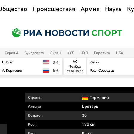
Общество
Происшествия
Армия
Наука
Ку
Серия А
Бундеслига
Лига 1
КХЛ
НХЛ
Евролига
НБА
3
4
I. Jovic
Кельн
Футбол
6
6
А. Корнеева
Реал Сосьедад
07.08 19:00
Германия
Страна:
Вратарь
Амплуа:
36
Возраст:
190 см
Рост:
85 кг
Вес: