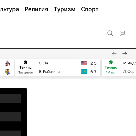
льтура
Религия
Туризм
Спорт
2
5
Э. Ли
М. Анд
Теннис
Теннис
6
7
Е. Рыбакина
Л. Фер
Завершен
1-й сет