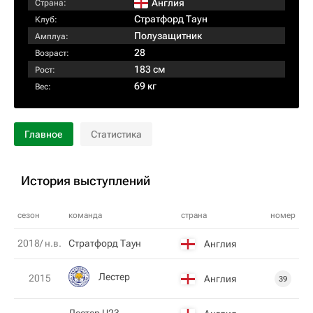
Англия
Страна:
Стратфорд Таун
Клуб:
Полузащитник
Амплуа:
28
Возраст:
183 см
Рост:
69 кг
Вес:
Главное
Статистика
История выступлений
сезон
команда
страна
номер
2018/ н.в.
Стратфорд Таун
Англия
Лестер
2015
Англия
39