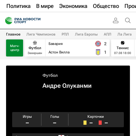
Политика
В мире
Экономика
Общество
Про
Главное
Лига Чемпионов
РПЛ
Лига Европы
АПЛ
Ла Лига
2
Бавария
Матч-
Футбол
Теннис
центр
1
Астон Вилла
Завершен
07.08 18:00
Футбол
Андре Олуканми
Игры
Голы
Карточки
–
–
–
–