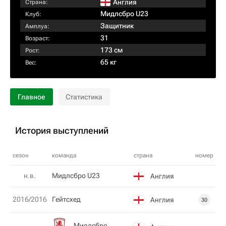
Англия
Страна:
Мидлсбро U23
Клуб:
Защитник
Амплуа:
31
Возраст:
173 см
Рост:
65 кг
Вес:
Главное
Статистика
История выступлений
сезон
команда
страна
номер
н.в.
Мидлсбро U23
Англия
2016/2016
Гейтсхед
Англия
30
Мидлсбро