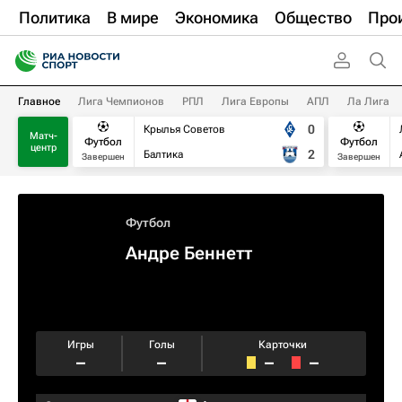
Политика
В мире
Экономика
Общество
Про
Главное
Лига Чемпионов
РПЛ
Лига Европы
АПЛ
Ла Лига
0
Крылья Советов
Матч-
Футбол
Футбол
центр
2
Балтика
Завершен
Завершен
Футбол
Андре Беннетт
Игры
Голы
Карточки
–
–
–
–