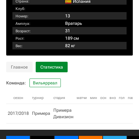
Испания
Страна:
Клуб:
13
Номер:
Вратарь
Амплуа:
31
Возраст:
189 см
Рост:
82 кг
Вес:
Главное
Статистика
Команда:
Вильярреал
сезон
турнир
стадия
матчи
мин
осн
внз
гол
пас
ж
Примера
2017/2018
Примера
Дивизион