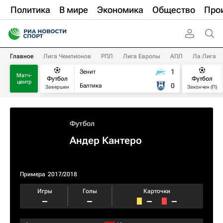
Политика
В мире
Экономика
Общество
Про
Главное
Лига Чемпионов
РПЛ
Лига Европы
АПЛ
Ла Лига
1
Зенит
Матч-
Футбол
Футбол
центр
0
Балтика
Завершен
Закончен (П)
Футбол
Андер Кантеро
Примера
2017/2018
Игры
Голы
Карточки
–
–
–
–