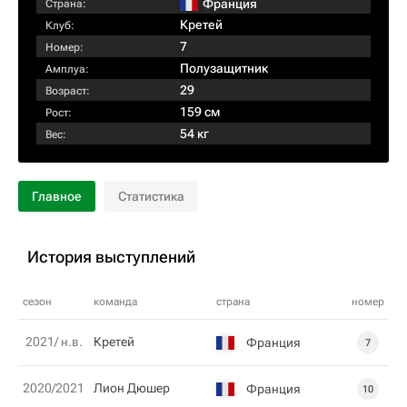
Франция
Страна:
Кретей
Клуб:
7
Номер:
Полузащитник
Амплуа:
29
Возраст:
159 см
Рост:
54 кг
Вес:
Главное
Статистика
История выступлений
сезон
команда
страна
номер
2021/ н.в.
Кретей
Франция
7
2020/2021
Лион Дюшер
Франция
10