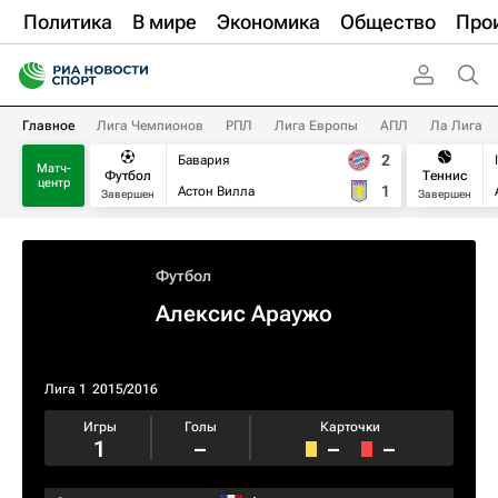
Политика
В мире
Экономика
Общество
Про
Главное
Лига Чемпионов
РПЛ
Лига Европы
АПЛ
Ла Лига
2
Бавария
Матч-
Футбол
Теннис
центр
1
Астон Вилла
Завершен
Завершен
Футбол
Алексис Араужо
Лига 1
2015/2016
Игры
Голы
Карточки
1
–
–
–