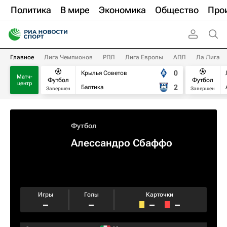
Политика
В мире
Экономика
Общество
Про
Главное
Лига Чемпионов
РПЛ
Лига Европы
АПЛ
Ла Лига
0
Крылья Советов
Матч-
Футбол
Футбол
центр
2
Балтика
Завершен
Завершен
Футбол
Алессандро Сбаффо
Игры
Голы
Карточки
–
–
–
–