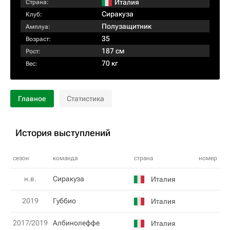
Италия
Страна:
Сиракуза
Клуб:
Полузащитник
Амплуа:
35
Возраст:
187 см
Рост:
70 кг
Вес:
Главное
Статистика
История выступлений
сезон
команда
страна
номер
н.в.
Сиракуза
Италия
2019
Губбио
Италия
2017/2019
Албинолеффе
Италия