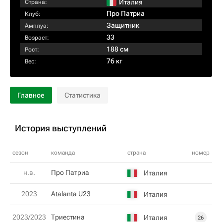
Италия
Страна:
Про Патриа
Клуб:
Защитник
Амплуа:
33
Возраст:
188 см
Рост:
76 кг
Вес:
Главное
Статистика
История выступлений
сезон
команда
страна
номер
н.в.
Про Патриа
Италия
2023
Atalanta U23
Италия
2023/2023
Триестина
Италия
26