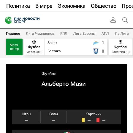
Политика
В мире
Экономика
Общество
Про
Главное
Лига Чемпионов
РПЛ
Лига Европы
АПЛ
Ла Лига
1
Зенит
Матч-
Футбол
Футбол
центр
0
Балтика
Завершен
Закончен (П)
Футбол
Альберто Мази
Игры
Голы
Карточки
–
–
–
–