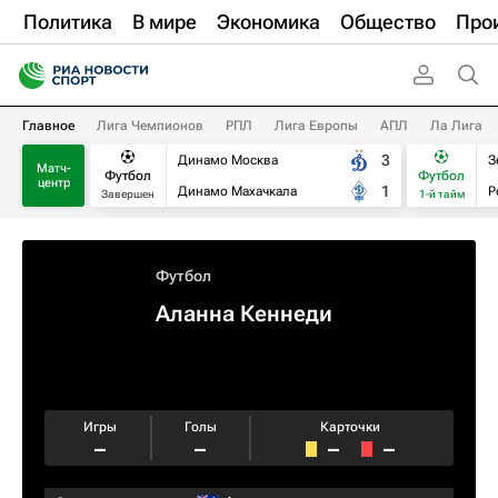
Политика
В мире
Экономика
Общество
Про
Главное
Лига Чемпионов
РПЛ
Лига Европы
АПЛ
Ла Лига
3
Динамо Москва
З
Матч-
Футбол
Футбол
центр
1
Динамо Махачкала
Р
Завершен
1-й тайм
Футбол
Аланна Кеннеди
Игры
Голы
Карточки
–
–
–
–