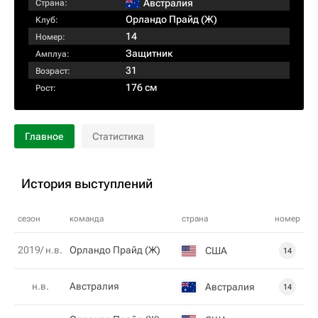
Австралия
Страна:
Орландо Прайд (Ж)
Клуб:
14
Номер:
Защитник
Амплуа:
31
Возраст:
176 см
Рост:
Главное
Статистика
История выступлений
сезон
команда
страна
номер
2019/ н.в.
Орландо Прайд (Ж)
США
14
н.в.
Австралия
Австралия
14