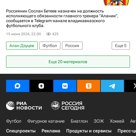
Россиянин Сослан Бетеев назначен на должность
исполняющего обязанности главного тренера "Алании",
сообщается в Telegram-канале владикавказского
футбольного клуба.
15 июня 2024, 22:00
425
Алан Дзуцев
Футбол
Россия
Еще
5
Евгений Калешин
Акрон (Тольятти)
Еще 20 материалов
Краснодар
Алания
Спорт
Футбол
Фигурное катание
Биатлон
ЗОЖ
Хоккей
Ав
Спецпроекты
Реклама
Продукты и сервисы
Пресс-ц