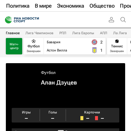
Политика
В мире
Экономика
Общество
Про
Главное
Лига Чемпионов
РПЛ
Лига Европы
АПЛ
Ла Лига
2
Бавария
Матч-
Футбол
Теннис
центр
1
Астон Вилла
Завершен
Завершен
Футбол
Алан Дзуцев
Игры
Голы
Карточки
–
–
–
–