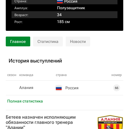
Россия
Страна:
Полузащитник
Амплуа:
34
Возраст:
185 см
Рост:
Главное
Статистика
Новости
История выступлений
сезон
команда
страна
номер
Алания
Россия
66
Полная статистика
Бетеев назначен исполняющим
обязанности главного тренера
"Алании"