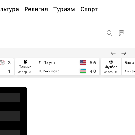
льтура
Религия
Туризм
Спорт
3
6
6
Д. Пегула
Брага
Теннис
Футбол
1
4
0
К. Рахимова
Дина
Завершен
Завершен