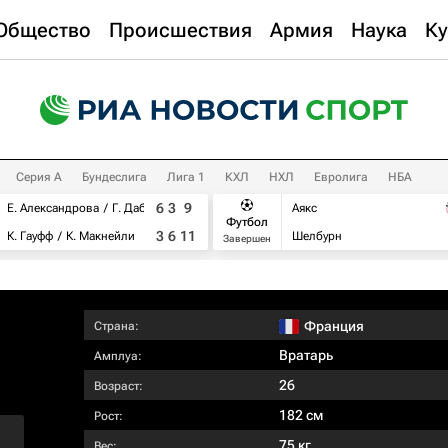
Общество
Происшествия
Армия
Наука
Ку
Серия А
Бундеслига
Лига 1
КХЛ
НХЛ
Евролига
НБА
6
3
9
Е. Александрова
Г. Дабровски
Аякс
Футбол
3
6
11
К. Гауфф
К. Макнейли
Шелбурн
Завершен
Франция
Страна:
Вратарь
Амплуа:
26
Возраст:
182 см
Рост:
75 кг
Вес: