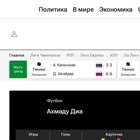
Политика
В мире
Экономика
Главное
Лига Чемпионов
РПЛ
Лига Европы
АПЛ
Ла Лига
3
3
А. Калинская
Матч-
Теннис
Теннис
центр
6
6
Д. Шнайдер
Завершен
Завершен
Футбол
Ахмаду Диа
Игры
Голы
Карточки