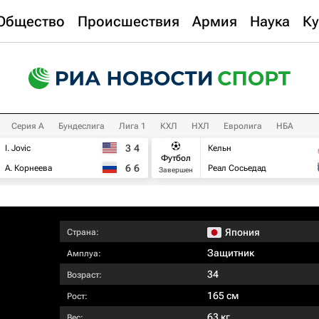
Общество
Происшествия
Армия
Наука
Ку
Серия А
Бундеслига
Лига 1
КХЛ
НХЛ
Евролига
НБА
3
4
I. Jovic
Кельн
Футбол
6
6
А. Корнеева
Реал Сосьедад
Завершен
Япония
Страна:
Защитник
Амплуа:
34
Возраст:
165 см
Рост:
63 кг
Вес: