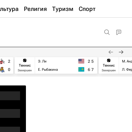
льтура
Религия
Туризм
Спорт
2
2
5
Э. Ли
М. Ан
Теннис
Теннис
0
6
7
Е. Рыбакина
Л. Фе
Завершен
Завершен