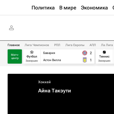
Политика
В мире
Экономика
Главное
Лига Чемпионов
РПЛ
Лига Европы
АПЛ
Ла Лига
2
Бавария
Матч-
Футбол
Теннис
центр
1
Астон Вилла
Завершен
Завершен
Хоккей
Айна Такэути