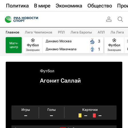
Политика
В мире
Экономика
Общество
Про
Главное
Лига Чемпионов
РПЛ
Лига Европы
АПЛ
Ла Лига
3
Динамо Москва
Матч-
Футбол
Футбол
центр
1
Динамо Махачкала
Завершен
Завершен
Футбол
Агонит Саллай
Игры
Голы
Карточки
–
–
–
–