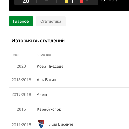
20
–
1
–
2017/2018
Главное
Статистика
История выступлений
сезон
команда
2020
Кова Пиедаде
2018/2018
Аль-Батин
2017/2018
Авеш
2015
Карабукспор
Жил Висенте
2011/2015