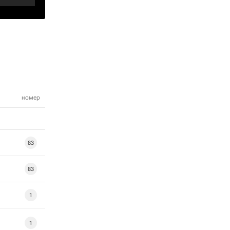
номер
83
83
1
1