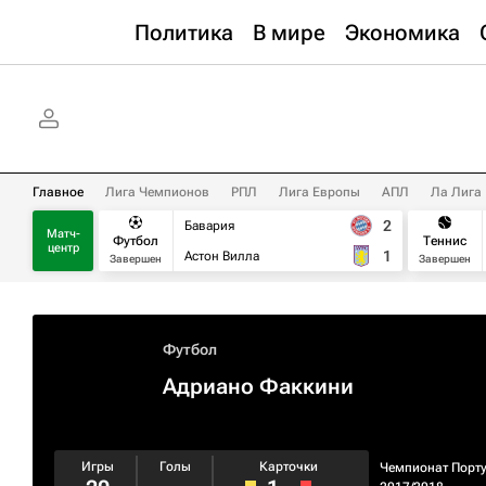
Политика
В мире
Экономика
Главное
Лига Чемпионов
РПЛ
Лига Европы
АПЛ
Ла Лига
2
Бавария
Матч-
Футбол
Теннис
центр
1
Астон Вилла
Завершен
Завершен
Футбол
Адриано Факкини
Игры
Голы
Карточки
Чемпионат Порт