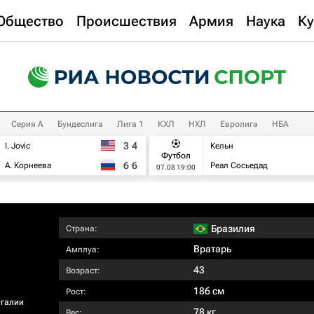
Общество
Происшествия
Армия
Наука
Ку
Серия А
Бундеслига
Лига 1
КХЛ
НХЛ
Евролига
НБА
3
4
I. Jovic
Кельн
Футбол
6
6
А. Корнеева
Реал Сосьедад
07.08 19:00
Бразилия
Страна:
Вратарь
Амплуа:
43
Возраст:
186 см
Рост:
угалии
78 кг
Вес: