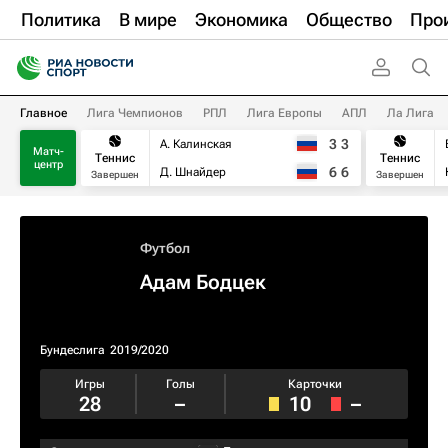
Политика
В мире
Экономика
Общество
Про
Главное
Лига Чемпионов
РПЛ
Лига Европы
АПЛ
Ла Лига
3
3
А. Калинская
Матч-
Теннис
Теннис
центр
6
6
Д. Шнайдер
Завершен
Завершен
Футбол
Адам Бодцек
Бундеслига
2019/2020
Игры
Голы
Карточки
28
–
10
–