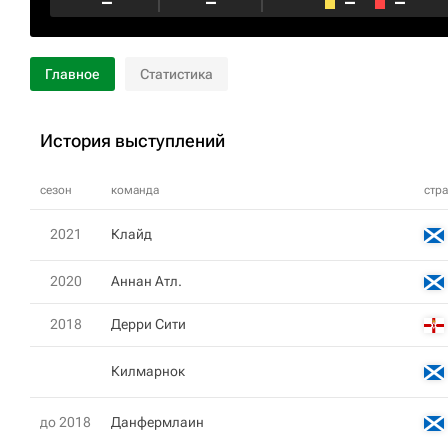
–
–
–
–
Главное
Статистика
История выступлений
сезон
команда
стр
2021
Клайд
2020
Аннан Атл.
2018
Дерри Сити
Килмарнок
до 2018
Данфермлаин