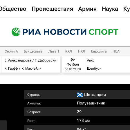
Общество
Происшествия
Армия
Наука
Ку
Серия А
Бундеслига
Лига 1
КХЛ
НХЛ
Евролига
НБА
Е. Александрова
Г. Дабровски
Аякс
Футбол
К. Гауфф
К. Макнейли
Шелбурн
06.08 21:00
Шотландия
Страна:
Полузащитник
Амплуа:
29
Возраст:
173 см
Рост:
84 кг
Вес: