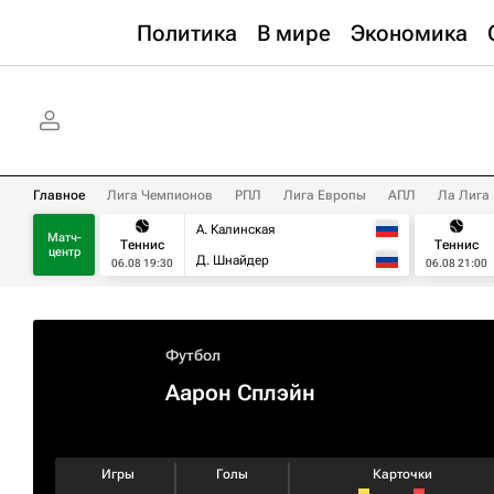
Политика
В мире
Экономика
Главное
Лига Чемпионов
РПЛ
Лига Европы
АПЛ
Ла Лига
А. Калинская
Матч-
Теннис
Теннис
центр
Д. Шнайдер
06.08 19:30
06.08 21:00
Футбол
Аарон Сплэйн
Игры
Голы
Карточки