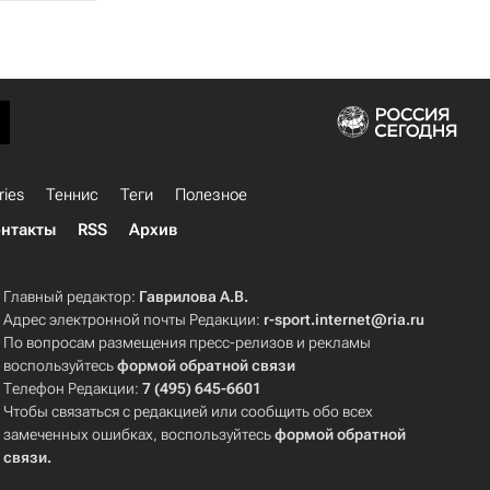
ries
Теннис
Теги
Полезное
нтакты
RSS
Архив
Главный редактор:
Гаврилова А.В.
Адрес электронной почты Редакции:
r-sport.internet@ria.ru
По вопросам размещения пресс-релизов и рекламы
воспользуйтесь
формой обратной связи
Телефон Редакции:
7 (495) 645-6601
Чтобы связаться с редакцией или сообщить обо всех
замеченных ошибках, воспользуйтесь
формой обратной
связи
.