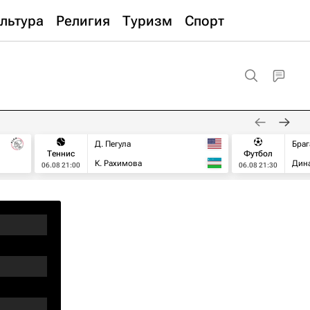
льтура
Религия
Туризм
Спорт
Д. Пегула
Браг
Теннис
Футбол
К. Рахимова
Дин
06.08 21:00
06.08 21:30