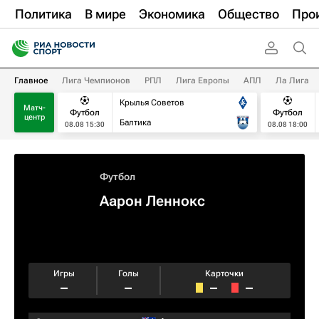
Политика
В мире
Экономика
Общество
Про
Главное
Лига Чемпионов
РПЛ
Лига Европы
АПЛ
Ла Лига
Крылья Советов
Матч-
Футбол
Футбол
центр
Балтика
08.08 15:30
08.08 18:00
Футбол
Аарон Леннокс
Игры
Голы
Карточки
–
–
–
–