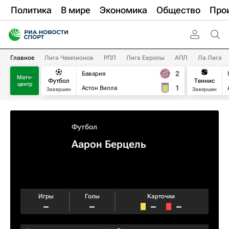
Политика
В мире
Экономика
Общество
Про
Главное
Лига Чемпионов
РПЛ
Лига Европы
АПЛ
Ла Лига
2
Бавария
Матч-
Футбол
Теннис
центр
1
Астон Вилла
Завершен
Завершен
Футбол
Аарон Берцель
Игры
Голы
Карточки
–
–
–
–