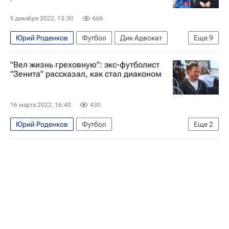
5 декабря 2022, 13:30
666
Юрий Роденков
Футбол
Дик Адвокат
Еще
9
Зенит
Шахтер
Андрей Аршавин
"Вел жизнь греховную": экс-футболист
Динамо Москва
"Зенита" рассказал, как стал диаконом
РПЛ 2026-2027 (Чемпионат России по футболу)
Артём Дзюба
Интервью РИА Спорт
16 марта 2022, 16:40
430
Авторы РИА Новости Спорт
Юрий Роденков
Футбол
Еще
2
Материалы РИА Спорт
РПЛ 2026-2027 (Чемпионат России по футболу)
Зенит