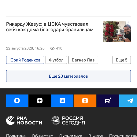
Рикарду Жезус: в ЦСКА чувствовал
себя как дома благодаря бразильцам
22 августа 2020, 16:20
410
Юрий Роденков
Футбол
Вагнер Лав
Еще
5
Интервью РИА Спорт
Еще
20
материалов
РПЛ 2026-2027 (Чемпионат России по футболу)
ПФК ЦСКА
Рикарду Жезус
Даниэль Карвальо
Политика
Общество
Экономика
В мире
Происшеств