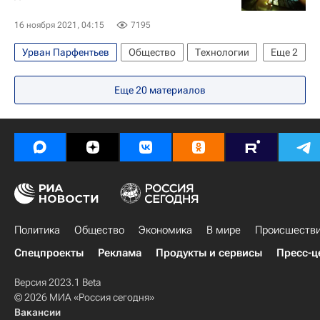
16 ноября 2021, 04:15
7195
Урван Парфентьев
Общество
Технологии
Еще
2
Мошенничество
Россия
Еще
20
материалов
Политика
Общество
Экономика
В мире
Происшеств
Спецпроекты
Реклама
Продукты и сервисы
Пресс-ц
Версия 2023.1 Beta
© 2026 МИА «Россия сегодня»
Вакансии