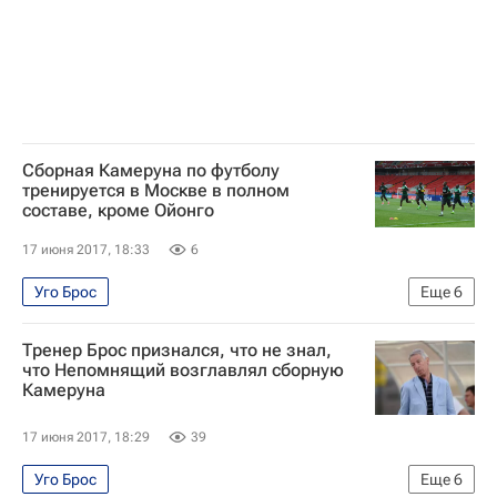
Чили
Камерун
Амбруаз Ойонго
Алексис Санчес
Джонни Эррера
Клаудио Браво
Артуро Видаль
Бенжамен Муканджо
Сборная Камеруна по футболу
тренируется в Москве в полном
составе, кроме Ойонго
17 июня 2017, 18:33
6
Уго Брос
Еще
6
Кубок конфедераций по футболу 2017
Футбол
Тренер Брос признался, что не знал,
Спорт
Кубок конфедераций 2017
Камерун
что Непомнящий возглавлял сборную
Камеруна
Амбруаз Ойонго
17 июня 2017, 18:29
39
Уго Брос
Еще
6