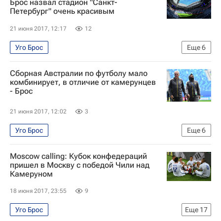
Брос назвал стадион "Санкт-
Петербург" очень красивым
21 июня 2017, 12:17
12
Уго Брос
Еще
6
Кубок конфедераций по футболу 2017
Футбол
Сборная Австралии по футболу мало
Спорт
Кубок конфедераций 2017
комбинирует, в отличие от камерунцев
- Брос
Австралия
Камерун
21 июня 2017, 12:02
3
Уго Брос
Еще
6
Кубок конфедераций по футболу 2017
Футбол
Moscow calling: Кубок конфедераций
Спорт
Кубок конфедераций 2017
пришел в Москву с победой Чили над
Камеруном
Австралия
Камерун
18 июня 2017, 23:55
9
Уго Брос
Еще
17