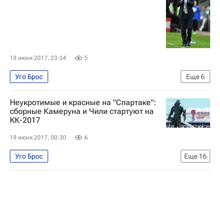
Камерун
18 июня 2017, 23:34
5
Уго Брос
Еще
6
Кубок конфедераций по футболу 2017
Футбол
Неукротимые и красные на "Спартаке":
Спорт
Кубок конфедераций 2017
Чили
сборные Камеруна и Чили стартуют на
КК-2017
Камерун
18 июня 2017, 00:30
6
Уго Брос
Еще
16
Кубок конфедераций по футболу 2017
Футбол
Спорт
Валерий Непомнящий
Хуан Антонио Пицци
Дамир Скомина
Тьерри Анри
Кубок конфедераций 2017