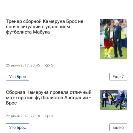
Тренер сборной Камеруна Брос не
понял ситуации с удалением
футболиста Мабука
25 июня 2017, 20:45
5
Уго Брос
Еще
7
Кубок конфедераций по футболу 2017
Футбол
Сборная Камеруна провела отличный
Спорт
Кубок конфедераций 2017
матч против футболистов Австралии -
Брос
Германия
Камерун
Эрнест Мабука
22 июня 2017, 22:18
3
Уго Брос
Еще
6