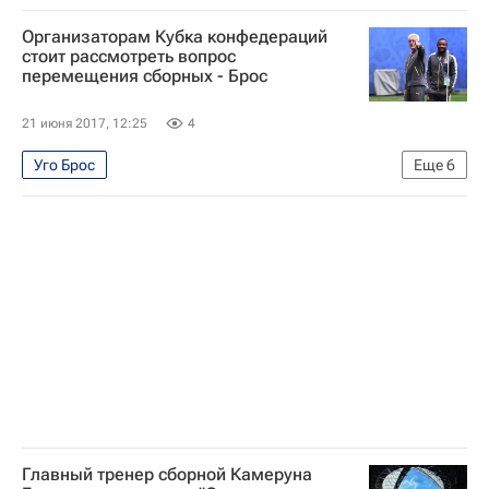
Кубок конфедераций по футболу 2017
Футбол
Организаторам Кубка конфедераций
Спорт
Кубок конфедераций 2017
стоит рассмотреть вопрос
перемещения сборных - Брос
Австралия
Камерун
21 июня 2017, 12:25
4
Уго Брос
Еще
6
Кубок конфедераций по футболу 2017
Футбол
Спорт
Кубок конфедераций 2017
Австралия
Камерун
Главный тренер сборной Камеруна