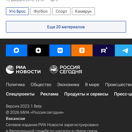
Уго Брос
Футбол
Спорт
Камерун
Еще
20
материалов
Политика
Общество
Экономика
В мире
Происшеств
Спецпроекты
Реклама
Продукты и сервисы
Пресс-ц
Версия 2023.1 Beta
© 2026 МИА «Россия сегодня»
Вакансии
Сетевое издание РИА Новости зарегистрировано
в Федеральной службе по надзору в сфере связи,