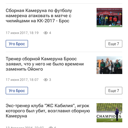
Кубок конфедераций по футболу 2017
Футбол
Сборная Камеруна по футболу
Спорт
Валерий Непомнящий
намерена атаковать в матче с
чилийцами на КК-2017 - Брос
Кубок конфедераций 2017
Камерун
17 июня 2017, 18:19
4
Уго Брос
Еще
7
Кубок конфедераций по футболу 2017
Футбол
Тренер сборной Камеруна Броос
Спорт
Кубок конфедераций 2017
Чили
заявил, что у него не было времени
заменить Ойонго
Камерун
Бенжамен Муканджо
17 июня 2017, 18:07
3
Уго Брос
Еще
7
Кубок конфедераций по футболу 2017
Футбол
Экс-тренер клуба "ЖС Кабилия", игрок
Спорт
Кубок конфедераций 2017
Чили
которого был убит, возглавил сборную
Камеруна
Камерун
Амбруаз Ойонго
13 февраля 2016, 22:07
6