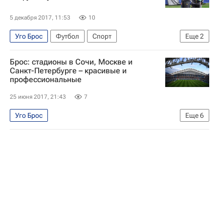
5 декабря 2017, 11:53
10
Уго Брос
Футбол
Спорт
Еще
2
тренерские отставки
Камерун
Брос: стадионы в Сочи, Москве и
Санкт-Петербурге – красивые и
профессиональные
25 июня 2017, 21:43
7
Уго Брос
Еще
6
Кубок конфедераций по футболу 2017
Футбол
Спорт
Кубок конфедераций 2017
Германия
Камерун