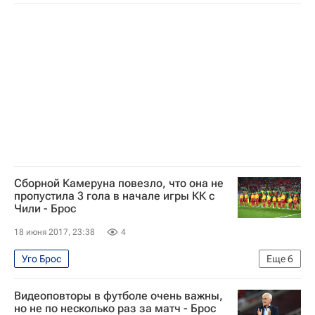
Кубок конфедераций по футболу 2017
Футбол
Спорт
Хуан Антонио Пицци
Дамир Скомина
Кубок конфедераций 2017
Чили
Камерун
Коллинз Фэ
Фабрис Ондоа
Адольф Тейку
Алексис Санчес
Эдуардо Варгас
Венсан Абубакар
Клаудио Браво
Артуро Видаль
Бенжамен Муканджо
Сборной Камеруна повезло, что она не
пропустила 3 гола в начале игры КК с
Чили - Брос
18 июня 2017, 23:38
4
Уго Брос
Еще
6
Кубок конфедераций по футболу 2017
Футбол
Видеоповторы в футболе очень важны,
Спорт
Кубок конфедераций 2017
Чили
но не по несколько раз за матч - Брос