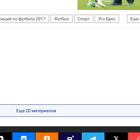
раций по футболу 2017
Футбол
Спорт
Уго Брос
Еще
мания
Камерун
Еще
20
материалов