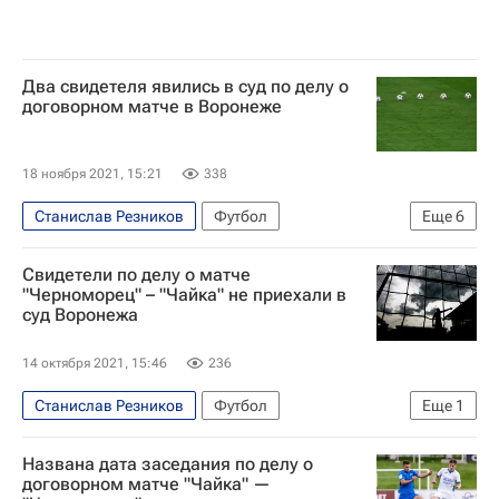
Два свидетеля явились в суд по делу о
договорном матче в Воронеже
18 ноября 2021, 15:21
338
Станислав Резников
Футбол
Еще
6
Происшествия
Вокруг спорта
Свидетели по делу о матче
Вторая лига (бывшая ПФЛ)
Хазрет Дышеков
"Черноморец" – "Чайка" не приехали в
суд Воронежа
Чайка (Песчанокопское)
Черноморец (Новороссийск)
14 октября 2021, 15:46
236
Станислав Резников
Футбол
Еще
1
Хазрет Дышеков
Названа дата заседания по делу о
договорном матче "Чайка" —