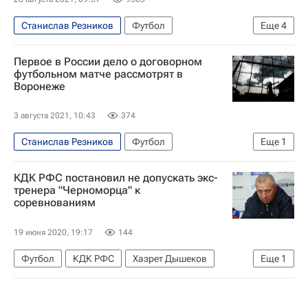
Станислав Резников
Футбол
Еще
4
Вторая лига (бывшая ПФЛ)
Хазрет Дышеков
Первое в России дело о договорном
Чайка (Песчанокопское)
футбольном матче рассмотрят в
Воронеже
Черноморец (Новороссийск)
3 августа 2021, 10:43
374
Станислав Резников
Футбол
Еще
1
Хазрет Дышеков
КДК РФС постановил не допускать экс-
тренера "Черноморца" к
соревнованиям
19 июня 2020, 19:17
144
Футбол
КДК РФС
Хазрет Дышеков
Еще
1
Черноморец (Новороссийск)