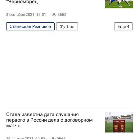
"Черноморец"
3 сентября 2021, 15:01
3552
Станислав Резников
Футбол
Еще
4
Сборная России по футболу
Хазрет Дышеков
Чайка (Песчанокопское)
Черноморец (Новороссийск)
Стала известна дата слушания
первого в России дела о договорном
матче
26 августа 2021, 09:57
9565