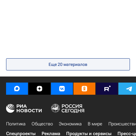
Еще
20
материалов
Политика
Общество
Экономика
В мире
Происшеств
Спецпроекты
Реклама
Продукты и сервисы
Пресс-ц