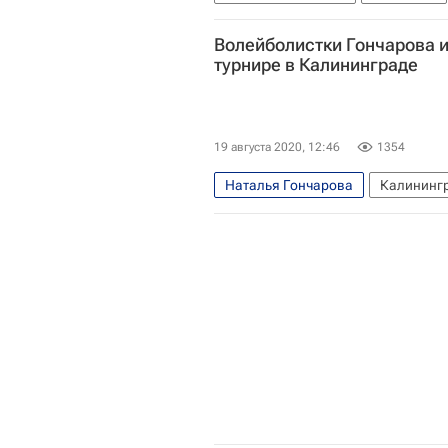
Михаэль Шумахер
Евгений П
Волейболистки Гончарова и
турнире в Калининграде
19 августа 2020, 12:46
1354
Наталья Гончарова
Калининг
Женская сборная России по воле