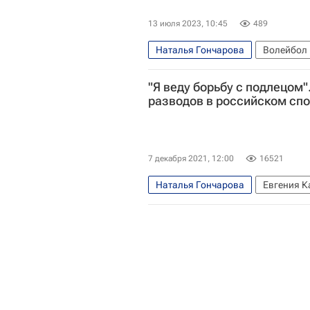
13 июля 2023, 10:45
489
Наталья Гончарова
Волейбол
"Я веду борьбу с подлецом"
разводов в российском спо
7 декабря 2021, 12:00
16521
Наталья Гончарова
Евгения К
Татьяна Навка
Алексей Обмо
Александр Жулин
Алексей За
Дарья Дмитриева
Игорь Муса