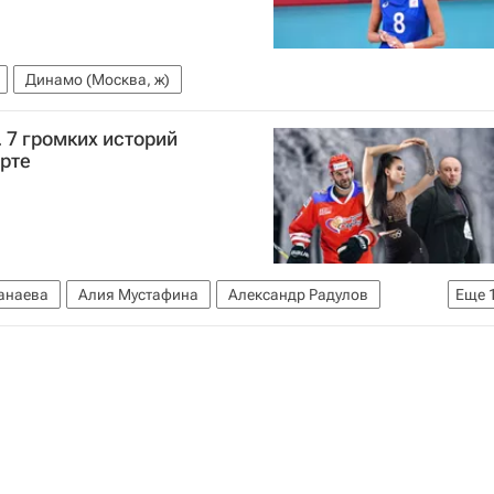
Динамо (Москва, ж)
. 7 громких историй
рте
анаева
Алия Мустафина
Александр Радулов
Еще
чаев
Вокруг спорта
Илья Авербух
йцев
Катерина Кейру
Иван Новосельцев
тов
Ирина Лобачева