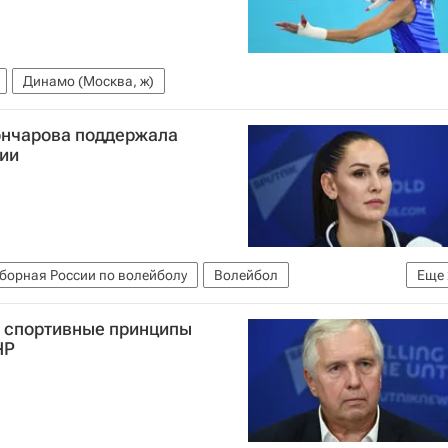
Динамо (Москва, ж)
ончарова поддержала
сии
борная России по волейболу
Волейбол
Еще
условиях пандемии коронавируса
м спортивные принципы
ЧР