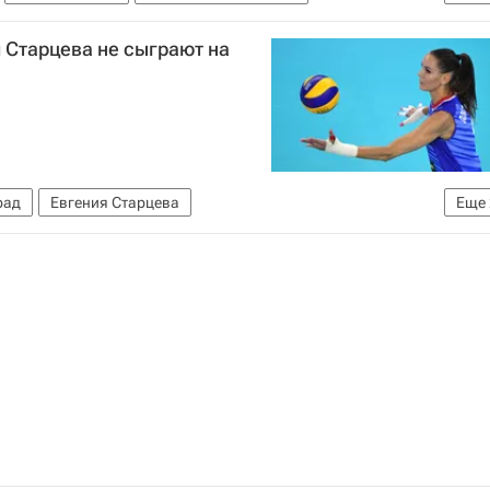
лющенко
Этери Тутберидзе
Льюис Хэмилтон
 Старцева не сыграют на
рад
Евгения Старцева
Еще
йболу
Волейбол