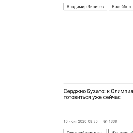
Владимир Зиничев
Волейбол
Всероссийская федерация волей
Суперлига (чемпионат России по 
Серджио Бузато: к Олимпиа
готовиться уже сейчас
10 июня 2020, 08:30
1338
Олимпийские игры
Женская с