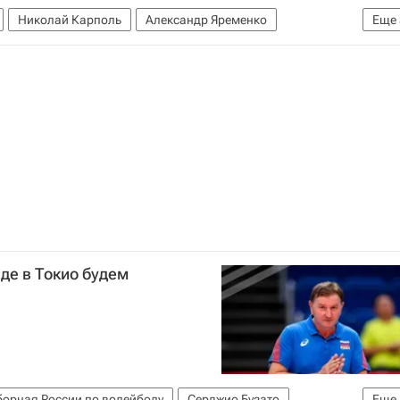
Николай Карполь
Александр Яременко
Еще
бола (ВФВ)
волейболу среди мужчин)
Динамо (Москва)
де в Токио будем
борная России по волейболу
Серджио Бузато
Еще