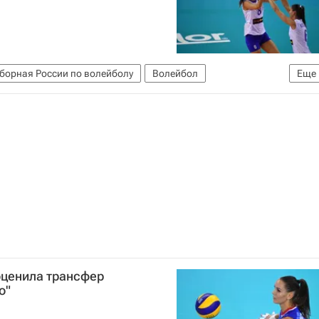
борная России по волейболу
Волейбол
Еще
оценила трансфер
о"