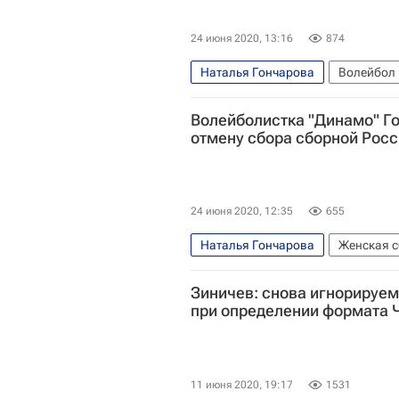
24 июня 2020, 13:16
874
Наталья Гончарова
Волейбол
Волейболистка "Динамо" Г
отмену сбора сборной Рос
24 июня 2020, 12:35
655
Наталья Гончарова
Женская с
Динамо (Москва, ж)
Спорт в 
Зиничев: снова игнорируе
при определении формата 
11 июня 2020, 19:17
1531