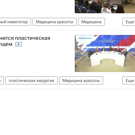
ный навигатор
Медицина красоты
Медицина
Еще
ья Мантурова
Николай Потекаев
Россия
Москва
енится пластическая
кий медицинский университет имени Н. И. Пирогова
дущем
ститут пластической хирургии и косметологии
е
пластическая хирургия
Медицина красоты
Еще
ья Мантурова
Россия