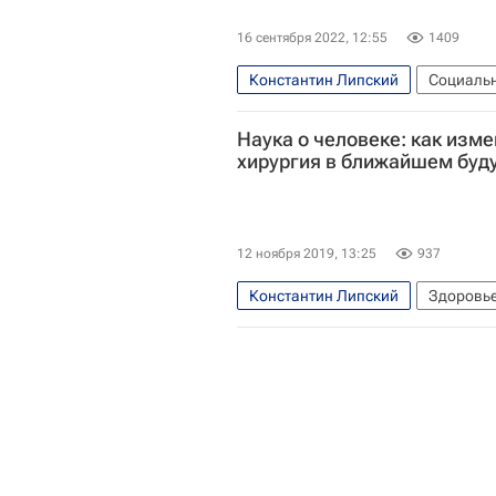
16 сентября 2022, 12:55
1409
Константин Липский
Социаль
пластическая хирургия
Натал
Наука о человеке: как изм
Северо-Западный ФО
Российс
хирургия в ближайшем бу
Российская академия наук
Ин
12 ноября 2019, 13:25
937
Константин Липский
Здоровь
Социальный навигатор
Натал