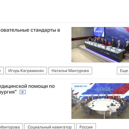
овательные стандарты в
е
Игорь Каграманян
Наталья Мантурова
Еще
я
едицинской помощи по
рургия"
 Мантурова
Социальный навигатор
Россия