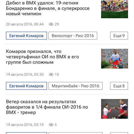
Дебют в ВМХ удался: 19-летняя
Новости - Рио-2016
Бондаренко в финале, в суперкроссе
новый чемпион
Сборная России - Рио-2016
Михаил Мамиашвили
Татьяна Покровская
20 августа 2016, 00:44
29
Татьяна Данченко
Александр Гайдуков
Евгений Комаров
Велоспорт - Рио-2016
Еще
9
Летние Олимпийские игры 2016
Олимпийские игры
Спорт
Велоспорт
Комаров признался, что
Россия на Олимпиаде 2016
Рио-2016
Новости - Рио-2016
четвертьфинал ОИ по ВМХ в его
Сборная России по синхронному плаванию
группе был сложным
Сборная России - Рио-2016
Россия
Катерина Стефаниди
Летние Олимпийские игры 2016
19 августа 2016, 03:30
10
Хассан Алязам Язданишарати
Россия на Олимпиаде 2016
Евгений Комаров
Маунтинбайк - Рио-2016
Еще
8
Гульназ Губайдуллина
Инна Тражукова
Ярослава Бондаренко
Олимпийские игры
Спорт
Велоспорт
Ярослава Бондаренко
Василий Погребан
Ветер сказался на результатах
Рио-2016
Новости - Рио-2016
фаворитов в 1/4 финала ОИ-2016 по
Кирилл Ляпунов
Роман Аношкин
ВМХ - тренер
Сборная России - Рио-2016
Евгений Луканцов
Никита Шлейхер
Летние Олимпийские игры 2016
19 августа 2016, 03:19
5
Виталий Дунайцев
Яна Кудрявцева
Россия на Олимпиаде 2016