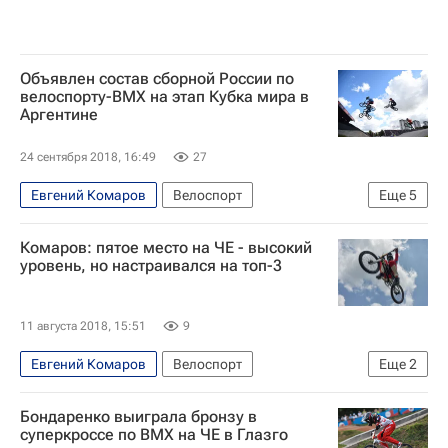
Объявлен состав сборной России по
велоспорту-ВМХ на этап Кубка мира в
Аргентине
24 сентября 2018, 16:49
27
Евгений Комаров
Велоспорт
Еще
5
Павел Костюков
Комаров: пятое место на ЧЕ - высокий
Чемпионат мира по ВМХ-фристайлу
уровень, но настраивался на топ-3
Сборная России по ВМХ-фристайлу
Ярослава Бондаренко
Наталья Суворова
11 августа 2018, 15:51
9
Евгений Комаров
Велоспорт
Еще
2
Чемпионат Европы по летним видам спорта
Бондаренко выиграла бронзу в
Сборная России по велоспорту
суперкроссе по BMX на ЧЕ в Глазго