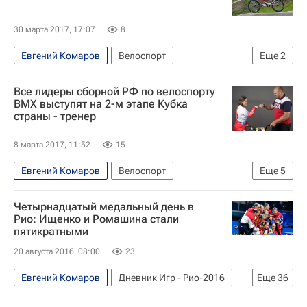
30 марта 2017, 17:07
8
Евгений Комаров
Велоспорт
Еще
2
Ярослава Бондаренко
Наталья Суворова
Все лидеры сборной РФ по велоспорту
ВМХ выступят на 2-м этапе Кубка
страны - тренер
8 марта 2017, 11:52
15
Евгений Комаров
Велоспорт
Еще
5
Павел Костюков
Четырнадцатый медальный день в
Летние Олимпийские игры 2016
Рио: Ищенко и Ромашина стали
пятикратными
Сборная России по велоспорту
20 августа 2016, 08:00
23
Ярослава Бондаренко
Наталья Суворова
Евгений Комаров
Дневник Игр - Рио-2016
Еще
36
Олимпийские игры
Спорт
Рио-2016