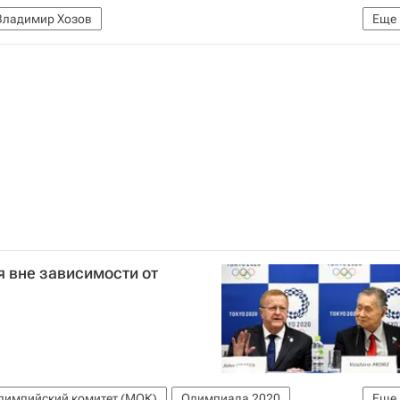
Владимир Хозов
Еще
навируса
я вне зависимости от
лимпийский комитет (МОК)
Олимпиада 2020
Еще