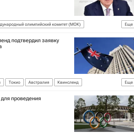
дународный олимпийский комитет (МОК)
Еще
ленд подтвердил заявку
а
ы
Токио
Австралия
Квинсленд
Еще
Международный олимпийский комитет (МОК)
 для проведения