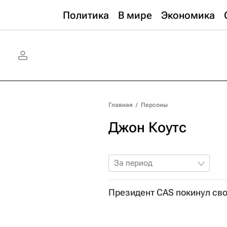
Политика
В мире
Экономика
Главная
/
Персоны
Джон Коутс
За период
Президент CAS покинул сво