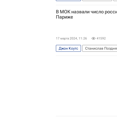
Эммануэль Макрон
Томас Бах
В МОК назвали число росс
Летние Олимпийские игры 2024
Париже
17 марта 2024, 11:26
41592
Джон Коутс
Станислав Поздн
Международный олимпийский ком
Летние Олимпийские игры 2024