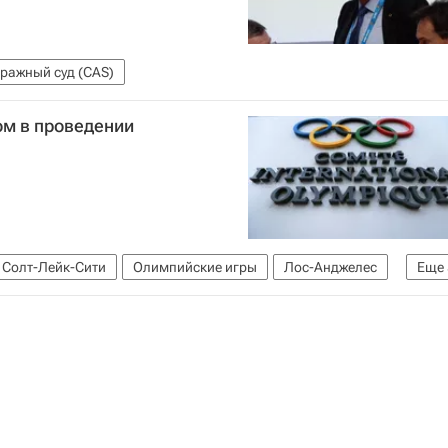
ражный суд (CAS)
м в проведении
Солт-Лейк-Сити
Олимпийские игры
Лос-Анджелес
Еще
одный олимпийский комитет (МОК)
ство (WADA)
USADA
Дональд Трамп