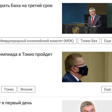
ать Баха на третий срок
Международный олимпийский комитет (МОК)
Томас Бах
Еще
импиада в Токио пройдет
Токио
Япония
Еще
итет (МОК)
у в первый день