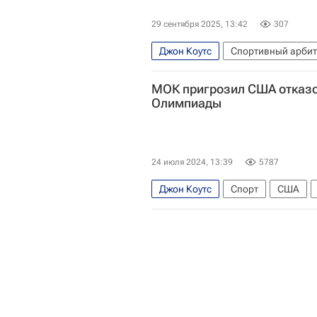
29 сентября 2025, 13:42
307
Джон Коутс
Спортивный арбит
МОК пригрозил США отказо
Олимпиады
24 июля 2024, 13:39
5787
Джон Коутс
Спорт
США
Григорий Родченков
Междунар
Всемирное антидопинговое агент