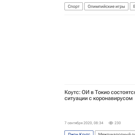
Спорт
Олимпийские игры
Спорт в условиях пандемии коро
Коутс: ОИ в Токио состоятс
ситуации с коронавирусом
7 сентября 2020, 08:34
230
Джон Коутс
Международный о