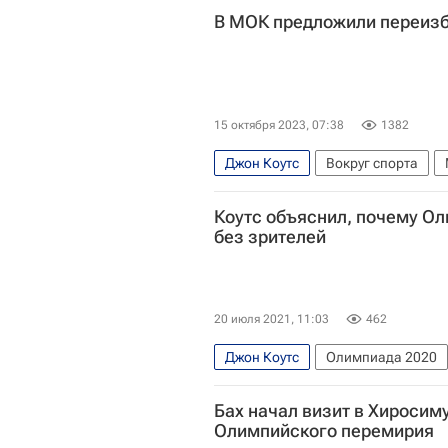
В МОК предложили переизбр
15 октября 2023, 07:38
1382
Джон Коутс
Вокруг спорта
НОК
Мумбаи
Коутс объяснил, почему Ол
без зрителей
20 июля 2021, 11:03
462
Джон Коутс
Олимпиада 2020
Международный олимпийский ком
Бах начал визит в Хиросим
Олимпийского перемирия