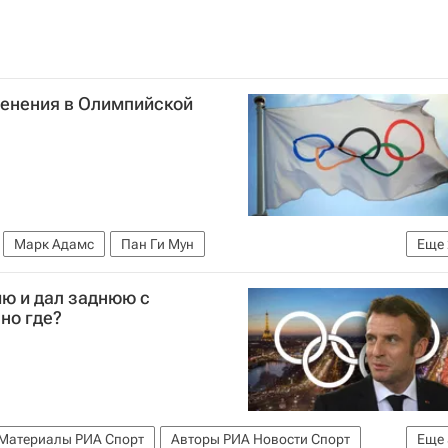
енения в Олимпийской
Марк Адамс
Пан Ги Мун
Еще
итет (МОК)
Олимпийские игры
ию и дал заднюю с
но где?
Материалы РИА Спорт
Авторы РИА Новости Спорт
Еще