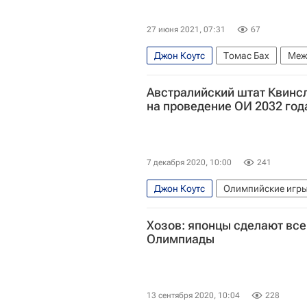
27 июня 2021, 07:31
67
Джон Коутс
Томас Бах
Меж
Олимпиада 2020
Австралийский штат Квинс
на проведение ОИ 2032 год
7 декабря 2020, 10:00
241
Джон Коутс
Олимпийские игр
Скотт Моррисон
Томас Бах
Хозов: японцы сделают все
Олимпиады
13 сентября 2020, 10:04
228