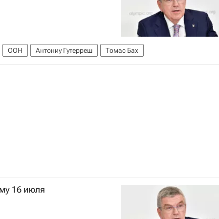
ООН
Антониу Гутерреш
Томас Бах
му 16 июля