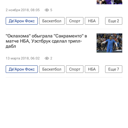
2 ноября 2018, 08:05
5
Де'Арон Фокс
Баскетбол
Спорт
НБА
Еще
2
Атланта Хокс
Сакраменто Кингз
"Оклахома" обыграла "Сакраменто" в
матче НБА, Уэстбрук сделал трипл-
дабл
13 марта 2018, 06:02
2
Де'Арон Фокс
Баскетбол
Спорт
НБА
Еще
7
Сан-Антонио Спёрс
Хьюстон Рокетс
Мемфис Гризлис
Милуоки Бакс
Оклахома-Сити Тандер
Сакраменто Кингз
Расселл Уэстбрук