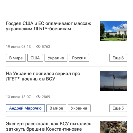
Госдеп США и ЕС оплачивают массаж
украинским ЛГБТ*-боевикам
19 июля, 03:13
5763
В мире
США
Украина
Россия
Еще
6
Олег Волошин
Владимир Путин
На Украине появился сериал про
Дональд Трамп
Вооруженные силы Украины
ЛГБТ*-военных в ВСУ
Государственный департамент США
Евросоюз
13 июля, 18:07
2869
Андрей Марочко
В мире
Украина
Еще
5
Нидерланды
Красный Лиман
Эксперт рассказал, как ВСУ пытались
Джордж Сорос
Вооруженные силы Украины
заткнуть бреши в Константиновке