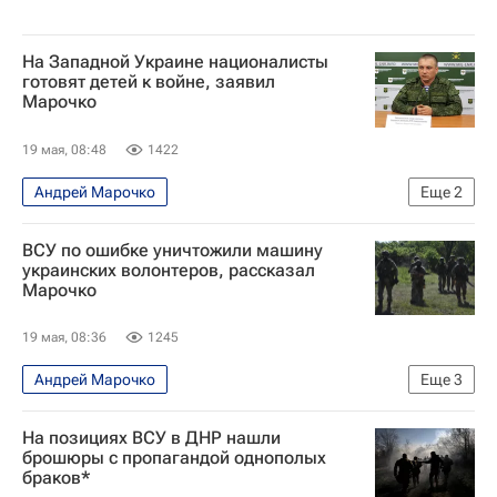
На Западной Украине националисты
готовят детей к войне, заявил
Марочко
19 мая, 08:48
1422
Андрей Марочко
Еще
2
Специальная военная операция на Украине
ВСУ по ошибке уничтожили машину
Донбасс
украинских волонтеров, рассказал
Марочко
19 мая, 08:36
1245
Андрей Марочко
Еще
3
Специальная военная операция на Украине
На позициях ВСУ в ДНР нашли
Константиновка
Вооруженные силы Украины
брошюры с пропагандой однополых
браков*