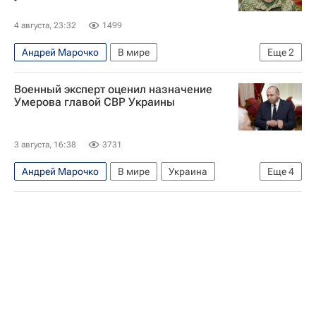
4 августа, 23:32
1499
Андрей Марочко
В мире
Еще
2
Михаил Драпатый
Военный эксперт оценил назначение
Вооруженные силы Украины
Умерова главой СВР Украины
3 августа, 16:38
3731
Андрей Марочко
В мире
Украина
Еще
4
Рустем Умеров
Совет национальной безопасности и обороны Украины
Верховная Рада Украины
Нафтогаз Украины