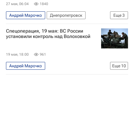
27 мая, 06:04
1840
Андрей Марочко
Днепропетровск
Еще
3
Тимур Миндич
Владимир Зеленский
Спецоперация, 19 мая: ВС России
Вооруженные силы Украины
установили контроль над Волоховкой
19 мая, 18:00
961
Андрей Марочко
Еще
10
Специальная военная операция на Украине
Безопасность
Россия
Константиновка
Энергодар
Родион Мирошник
Алексей Лихачев
Вооруженные силы Украины
Государственная корпорация по атомной энергии "Росатом"
МАГАТЭ