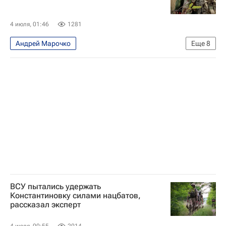
НАТО
4 июля, 01:46
1281
Андрей Марочко
Еще
8
Специальная военная операция на Украине
Константиновка
Россия
Донецкая Народная Республика
Александр Сырский
Владимир Путин
Вооруженные силы Украины
Безопасность
ВСУ пытались удержать
Константиновку силами нацбатов,
рассказал эксперт
4 июля, 00:55
2014