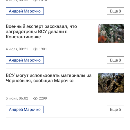
Андрей Марочко
Еще
8
Специальная военная операция на Украине
Военный эксперт рассказал, что
Безопасность
Константиновка
Россия
загрядотряды ВСУ делали в
Константиновке
Донецкая Народная Республика
Владимир Путин
Валерий Герасимов
4 июля, 00:21
1901
Вооруженные силы Украины
Андрей Марочко
Еще
8
Специальная военная операция на Украине
ВСУ могут использовать материалы из
Безопасность
Константиновка
Россия
Чернобыля, сообщил Марочко
Донецкая Народная Республика
Владимир Путин
Валерий Герасимов
5 июня, 06:02
2299
Вооруженные силы Украины
Андрей Марочко
Еще
5
Специальная военная операция на Украине
Чернобыль
Сумская область
Сумы