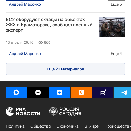
Андрей Марочко
Еще
5
Специальная военная операция на Украине
ВСУ оборудуют склады на объектах
Харьковская область
Украина
ЖКХ в Краматорске, сообщил военный
эксперт
Вооруженные силы Украины
В мире
13 апреля, 20:16
860
Андрей Марочко
Еще
4
Специальная военная операция на Украине
Еще
20
материалов
Краматорск
Донецкая Народная Республика
Вооруженные силы Украины
Политика
Общество
Экономика
В мире
Происшеств