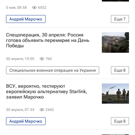
5 мая, 08:58
6552
Андрей Марочко
Еще
7
Специальная военная операция на Украине
Спецоперация, 30 апреля: Россия
Красный Лиман
готова объявить перемирие на День
Победы
Донецкая Народная Республика
Россия
Джордж Сорос
Вооруженные силы Украины
30 апреля, 19:05
760
В мире
Специальная военная операция на Украине
Еще
8
Россия
Украина
США
Дональд Трамп
ВСУ, вероятно, тестируют
Вооруженные силы Украины
Владимир Путин
европейскую альтернативу Starlink,
заявил Марочко
Юрий Ушаков
Единая Россия
30 апреля, 07:33
2442
Андрей Марочко
Еще
8
Специальная военная операция на Украине