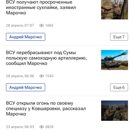
ВСУ получают просроченные
В мире
Европа
Украина
Илон Маск
иностранные сухпайки, заявил
Марочко
Вооруженные силы Украины
SpaceX
Еврокомиссия
28 апреля, 07:07
1065
Андрей Марочко
Еще
7
Специальная военная операция на Украине
ВСУ перебрасывают под Сумы
Красный Лиман
США
Германия
польскую самоходную артиллерию,
сообщил Марочко
Вооруженные силы Украины
НАТО
В мире
28 апреля, 06:06
1543
Андрей Марочко
Еще
6
Специальная военная операция на Украине
ВСУ открыли огонь по своему
Сумы
Ямполь
Сумская область
спецназу у Ковшаровки, рассказал
Марочко
Вооруженные силы Украины
В мире
23 апреля, 06:03
3828