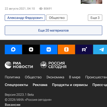
22 августа 2021, 04:10
80691
Александр Федорович
Общество
Еще
3
Технологии
Мошенничество
Россия
Еще
20
материалов
Политика
Общество
Экономика
В мире
Происшеств
Спецпроекты
Реклама
Продукты и сервисы
Пресс-ц
Версия 2023.1 Beta
© 2026 МИА «Россия сегодня»
Вакансии