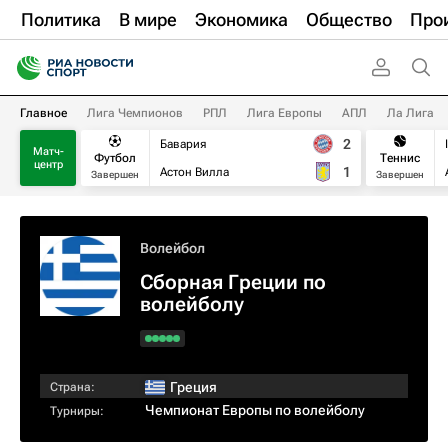
Политика
В мире
Экономика
Общество
Про
Главное
Лига Чемпионов
РПЛ
Лига Европы
АПЛ
Ла Лига
2
Бавария
Матч-
Футбол
Теннис
центр
1
Астон Вилла
Завершен
Завершен
Волейбол
Сборная Греции по
волейболу
Греция
Страна:
Чемпионат Европы по волейболу
Турниры: