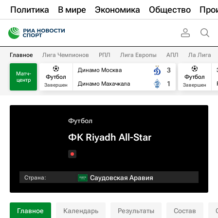
Политика
В мире
Экономика
Общество
Про
Главное
Лига Чемпионов
РПЛ
Лига Европы
АПЛ
Ла Лига
3
Динамо Москва
Матч-
Футбол
Футбол
центр
1
Динамо Махачкала
Завершен
Завершен
Футбол
ФК Riyadh All-Star
Саудовская Аравия
Страна:
Главное
Календарь
Результаты
Состав