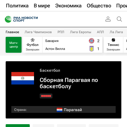
Политика
В мире
Экономика
Общество
Про
Главное
Лига Чемпионов
РПЛ
Лига Европы
АПЛ
Ла Лига
2
Бавария
Матч-
Футбол
Теннис
центр
1
Астон Вилла
Завершен
Завершен
Баскетбол
Сборная Парагвая по
баскетболу
Парагвай
Страна: