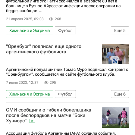
футбольной лиге Уго Гатти скончался в возрасте 80 лет в
больнице в Буэнос-Айресе от инфекции после операции на
бедре, сообщает...
21 апреля 2025, 09:08
268
Химнасия и Эсгрима
Футбол
Еще
5
Буэнос-Айрес (город)
Аргентина
"Оренбург" подписал еще одного
Ривер Плейт
Унион (Берлин)
Спорт
аргентинского футболиста
Аргентинский полузащитник Томас Муро подписал контракт с
"Оренбургом", сообщается на сайте футбольного клуба.
7 июня 2023, 12:37
295
Химнасия и Эсгрима
Футбол
Еще
6
Трансферы в РПЛ
Трансферы
Оренбург
СМИ сообщили о гибели болельщика
Брайан Мансилья
Лукас Вера
после беспорядков на матче "Боки
Хуниорс"
Габриэль Флорентин
Ассоциация футбола Аргентины (AFA) осудила события,