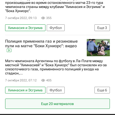
произошедшие во время остановленного матча 23-го тура
чемпионата страны между клубами "Химнасия и Эсгрима" и
"Бока Хуниорс".
7 октября 2022, 09:13
355
Химнасия и Эсгрима
Футбол
Еще
3
Бока Хуниорс
AFA
Полиция применила газ и резиновые
Чемпионат Аргентины по футболу
пули на матче "Боки Хуниорс": видео
Матч чемпионата Аргентины по футболу в Ла-Плате между
местной "Химнасией" и "Бока Хуниорс" был остановлен из-за
слезоточивого газа, примененного полицией у входа на
стадион,...
7 октября 2022, 07:12
405
Химнасия и Эсгрима
Футбол
Еще
6
Бока Хуниорс
Еще 20 материалов
Чемпионат Аргентины по футболу
Спорт — видео
Аргентина
Ла-Плата