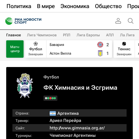
Политика
В мире
Экономика
Общество
Про
Главное
Лига Чемпионов
РПЛ
Лига Европы
АПЛ
Ла Лига
2
Бавария
Матч-
Футбол
Теннис
центр
1
Астон Вилла
Завершен
Завершен
Футбол
ФК Химнасия и Эсгрима
Аргентина
Страна:
Ариел Перейра
Тренер:
http://www.gimnasia.org.ar/
Сайт:
Чемпионат Аргентины
Турниры: