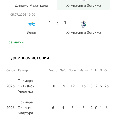
Динамо Махачкала
Химнасия и Эсгрима
05.07.2026 19:00
1
:
1
Зенит
Химнасия и Эсгрима
Все матчи
Турнирная история
Сезон
Турнир
Место
Заб.
Проп.
Матчи
В
Н
П
О
Примера
2026
Дивизион.
10
19
19
16
8
2
6
26
Апертура
Примера
2026
Дивизион.
6
4
3
3
2
0
1
6
Клаусура