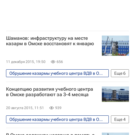
Шаманов: инфраструктуру на месте
казарм в Омске восстановят к январю
11 декабря 2015, 19:50
656
Обрушение казармы учебного центра ВДВ в Омске
Еще
6
Общество
Омская область
Концепцию развития учебного центра
Расширенная коллегия Минобороны России
в Омске разработают за 3-4 месяца
Омск
Владимир Шаманов
20 августа 2015, 11:51
939
Министерство обороны РФ (Минобороны РФ)
Обрушение казармы учебного центра ВДВ в Омске
Еще
4
Безопасность
Европа
Весь мир