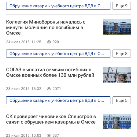
Обрушение казармы учебного центра ВДВ в Омске
Еще
9
Происшествия
Омская область
Коллегия Минобороны началась с
Омск
Европа
Сибирский ФО
минуты молчания по погибшим в
Омске
Весь мир
Сергей Шойгу
24 июля 2015, 11:25
920
Министерство обороны РФ (Минобороны РФ)
Россия
Обрушение казармы учебного центра ВДВ в Омске
Еще
8
Безопасность
Омск
СОГАЗ выплатил семьям погибших в
Омская область
Весь мир
Омске военных более 130 млн рублей
Европа
Сибирский ФО
23 июля 2015, 16:32
2071
Сергей Шойгу
Россия
Обрушение казармы учебного центра ВДВ в Омске
Еще
5
Происшествия
Европа
Весь мир
СК проверяет чиновников Спецстроя в
Согаз
Россия
связи с обрушением казармы в Омске
23 июля 2015, 10:03
537