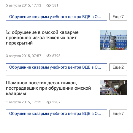
5 августа 2015, 17:13
581
Обрушение казармы учебного центра ВДВ в Омске
Еще
7
Происшествия
Омская область
Ъ: обрушение в омской казарме
Омск
Европа
Сибирский ФО
произошло из-за тяжелых плит
перекрытий
Весь мир
Россия
3 августа 2015, 07:57
8793
Обрушение казармы учебного центра ВДВ в Омске
Еще
2
Происшествия
Шаманов посетил десантников,
Главное военное следственное управление
пострадавших при обрушении омской
казармы
1 августа 2015, 17:15
2207
Обрушение казармы учебного центра ВДВ в Омске
Еще
7
Общество
Европа
Весь мир
Владимир Шаманов