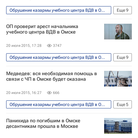
Обрушение казармы учебного центра ВДВ в Омске
Еще
9
Происшествия
Омская область
ОП проверит арест начальника
Омск
Весь мир
Европа
учебного центра ВДВ в Омске
Сибирский ФО
20 июля 2015, 17:28
3747
Следственный комитет России (СК РФ)
Обрушение казармы учебного центра ВДВ в Омске
Еще
9
Спецстрой РФ
Россия
Происшествия
Омск
Медведев: вся необходимая помощь в
Омская область
Весь мир
связи с ЧП в Омске будет оказана
Европа
Сибирский ФО
20 июля 2015, 16:27
666
Олег Пономарев
Обрушение казармы учебного центра ВДВ в Омске
Еще
5
Общественная палата РФ
Россия
Общество
Европа
Весь мир
Панихида по погибшим в Омске
Дмитрий Медведев
Россия
десантникам прошла в Москве