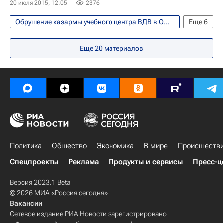
20 июля 2015, 12:05
2376
Обрушение казармы учебного центра ВДВ в Омске
Еще
6
Происшествия
Религия
Еще
20
материалов
Весь мир
Европа
Россия
Религия
Политика
Общество
Экономика
В мире
Происшеств
Спецпроекты
Реклама
Продукты и сервисы
Пресс-ц
Версия 2023.1 Beta
© 2026 МИА «Россия сегодня»
Вакансии
Сетевое издание РИА Новости зарегистрировано