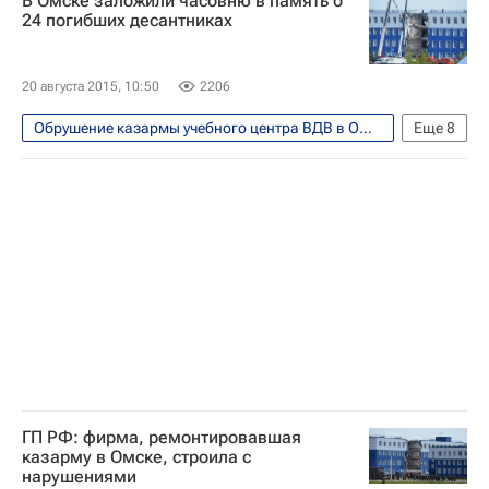
В Омске заложили часовню в память о
Россия
24 погибших десантниках
20 августа 2015, 10:50
2206
Обрушение казармы учебного центра ВДВ в Омске
Еще
8
Омская область
Религия
Безопасность
Омск
Весь мир
Европа
Сибирский ФО
Россия
ГП РФ: фирма, ремонтировавшая
казарму в Омске, строила с
нарушениями