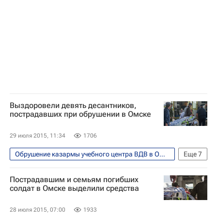
Воздушно-десантные войска России
Госпиталь имени Вишневского
Россия
Выздоровели девять десантников,
пострадавших при обрушении в Омске
29 июля 2015, 11:34
1706
Обрушение казармы учебного центра ВДВ в Омске
Еще
7
Общество
Омская область
Омск
Пострадавшим и семьям погибших
Европа
Сибирский ФО
Весь мир
солдат в Омске выделили средства
Россия
28 июля 2015, 07:00
1933