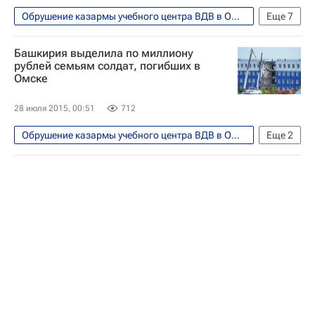
Обрушение казармы учебного центра ВДВ в Омске
Еще
7
Общество
Омская область
Омск
Башкирия выделила по миллиону
Европа
Сибирский ФО
Весь мир
рублей семьям солдат, погибших в
Омске
Россия
28 июля 2015, 00:51
712
Обрушение казармы учебного центра ВДВ в Омске
Еще
2
Общество
Республика Башкортостан