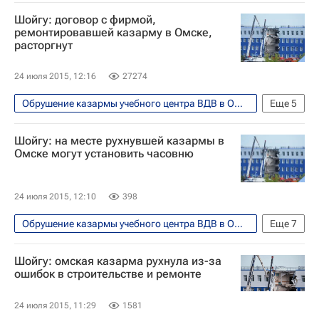
Шойгу: договор с фирмой,
ремонтировавшей казарму в Омске,
расторгнут
24 июля 2015, 12:16
27274
Обрушение казармы учебного центра ВДВ в Омске
Еще
5
Происшествия
Весь мир
Европа
Шойгу: на месте рухнувшей казармы в
Сергей Шойгу
Россия
Омске могут установить часовню
24 июля 2015, 12:10
398
Обрушение казармы учебного центра ВДВ в Омске
Еще
7
Общество
Омская область
Шойгу: омская казарма рухнула из-за
Европа
Сибирский ФО
Весь мир
ошибок в строительстве и ремонте
Сергей Шойгу
Россия
24 июля 2015, 11:29
1581