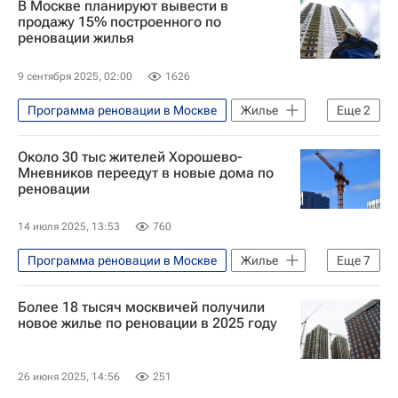
В Москве планируют вывести в
Программа реновации в Москве
продажу 15% построенного по
реновации жилья
Реновация
Жилье
9 сентября 2025, 02:00
1626
Программа реновации в Москве
Жилье
Еще
2
Москва
Около 30 тыс жителей Хорошево-
Владимир Ефимов (Правительство Москвы)
Мневников переедут в новые дома по
реновации
14 июля 2025, 13:53
760
Программа реновации в Москве
Жилье
Еще
7
Москва
Коммунарка (Москва)
Более 18 тысяч москвичей получили
Ясенево
Сергей Собянин
новое жилье по реновации в 2025 году
Программа реновации в Москве
Реновация
Строительство
26 июня 2025, 14:56
251