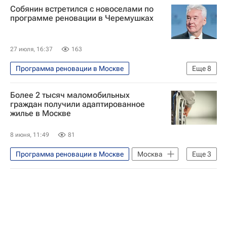
Собянин встретился с новоселами по
программе реновации в Черемушках
27 июля, 16:37
163
Программа реновации в Москве
Еще
8
Программа реновации в Москве
Более 2 тысяч маломобильных
Жилье
Москва
Россия
граждан получили адаптированное
жилье в Москве
Сергей Собянин
Реновация
Новостройки
Строительство
8 июня, 11:49
81
Программа реновации в Москве
Москва
Еще
3
Сергей Собянин
Жилье
Реновация