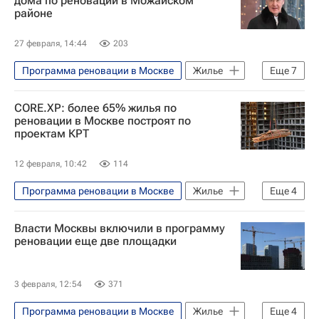
дома по реновации в Можайском
районе
27 февраля, 14:44
203
Программа реновации в Москве
Жилье
Еще
7
Москва
Можайский район
CORE.XP: более 65% жилья по
Россия
Сергей Собянин
реновации в Москве построят по
проектам КРТ
Программа реновации в Москве
Реновация
Строительство
12 февраля, 10:42
114
Программа реновации в Москве
Жилье
Еще
4
Москва
Власти Москвы включили в программу
Программа реновации в Москве
реновации еще две площадки
Строительство
Реновация
3 февраля, 12:54
371
Программа реновации в Москве
Жилье
Еще
4