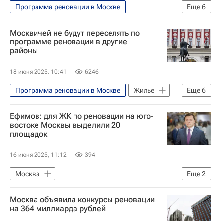
Программа реновации в Москве
Еще
6
Программа реновации в Москве
Москвичей не будут переселять по
Жилье
Москва
Сергей Собянин
программе реновации в другие
районы
Реновация
Строительство
18 июня 2025, 10:41
6246
Программа реновации в Москве
Жилье
Еще
6
Москва
Госдума РФ
Ефимов: для ЖК по реновации на юго-
Программа реновации в Москве
востоке Москвы выделили 20
площадок
Правительство г. Москвы
Реновация
Строительство
16 июня 2025, 11:12
394
Москва
Еще
2
Владимир Ефимов (Правительство Москвы)
Москва объявила конкурсы реновации
Градостроительный комплекс Москвы
на 364 миллиарда рублей