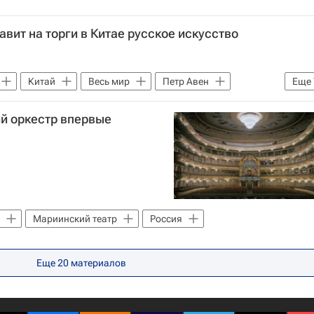
вит на торги в Китае русское искусство
Китай
Весь мир
Петр Авен
Еще
Васнецов
Илья Репин
Sotheby's
й оркестр впервые
Московский музей современного искусства
Мариинский театр
Россия
Еще
20
материалов