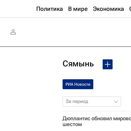
Политика
В мире
Экономика
Сямынь
РИА Новости
За период
Дюплантис обновил мирово
шестом