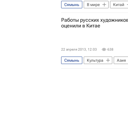
Сямынь
В мире
Китай
Работы русских художников
оценили в Китае
22 апреля 2013, 12:03
638
Сямынь
Культура
Азия