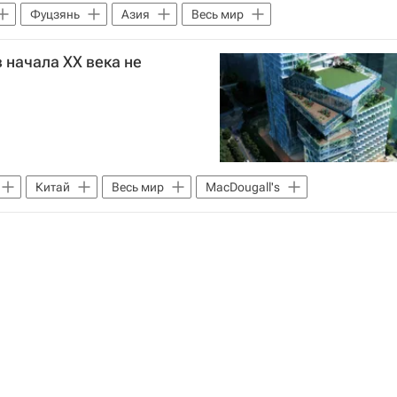
Фуцзянь
Азия
Весь мир
 начала XX века не
Китай
Весь мир
MacDougall's