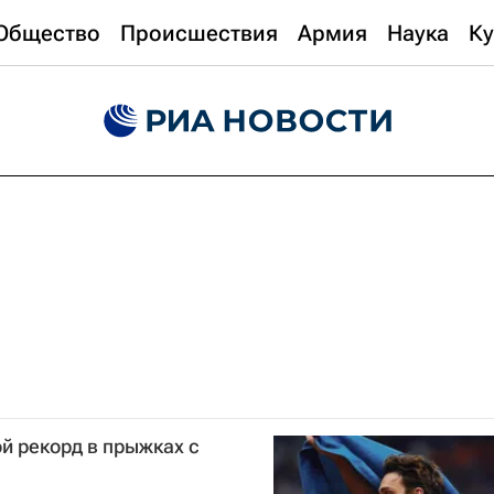
Общество
Происшествия
Армия
Наука
Ку
й рекорд в прыжках с