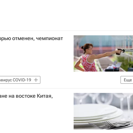
орью отменен, чемпионат
вирус COVID-19
Еще
за коронавируса
не на востоке Китая,