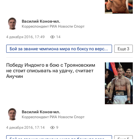
Василий Конов-мл.
Корреспондент РИА Новости Спорт
4 декабря 2016, 17:49
14
Бой за звание чемпиона мира по боксу по версиям WBA и IBF между россиянами Денисом Лебедевым и Муратом Гассиевым прошел 3 декабря 2016
Еще
3
Единоборства
Спорт
Победу Индонго в бою с Трояновским
Эдуард Трояновский
не стоит списывать на удачу, считает
Анучин
Василий Конов-мл.
Корреспондент РИА Новости Спорт
4 декабря 2016, 17:14
9