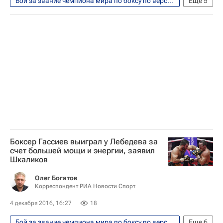
Бой за звание чемпиона мира по боксу по версиям WBA и IBF между россиянами Денисом Лебедевым и Муратом Гассиевым прошел 3 декабря 2016
Еще
5
Единоборства
Спорт
IBF
IBO
Эдуард Трояновский
Боксер Гассиев выиграл у Лебедева за
счет большей мощи и энергии, заявил
Шкаликов
Олег Богатов
Корреспондент РИА Новости Спорт
4 декабря 2016, 16:27
18
Бой за звание чемпиона мира по боксу по версиям WBA и IBF между россиянами Денисом Лебедевым и Муратом Гассиевым прошел 3 декабря 2016
Еще
6