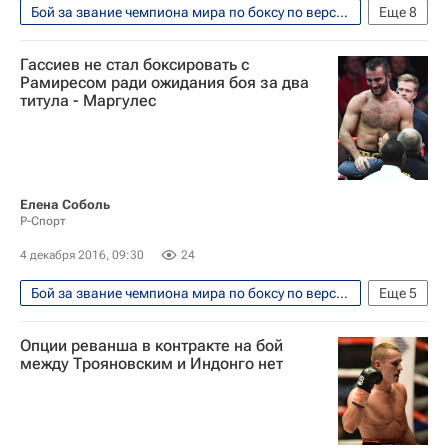
Бой за звание чемпиона мира по боксу по версиям WBA и IBF между россиянами Денисом Лебедевым и Муратом Гассиевым прошел 3 декабря 2016
Еще
8
Единоборства
Спорт
Футбол
Гассиев не стал боксировать с
Локомотив (Москва)
ПФК ЦСКА
Рамиресом ради ожидания боя за два
титула - Маргулес
Денис Лебедев
Алан Касаев
Алан Дзагоев
Елена Соболь
Р-Спорт
4 декабря 2016, 09:30
24
Бой за звание чемпиона мира по боксу по версиям WBA и IBF между россиянами Денисом Лебедевым и Муратом Гассиевым прошел 3 декабря 2016
Еще
5
Единоборства
Спорт
WBA
Опции реванша в контракте на бой
IBF
Денис Лебедев
между Трояновским и Индонго нет