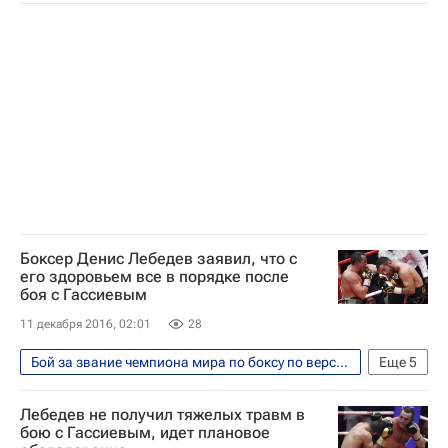
Единоборства
Спорт
WBA
IBF
Денис Лебедев
Боксер Денис Лебедев заявил, что с
его здоровьем все в порядке после
боя с Гассиевым
11 декабря 2016, 02:01
28
Бой за звание чемпиона мира по боксу по версиям WBA и IBF между россиянами Денисом Лебедевым и Муратом Гассиевым прошел 3 декабря 2016
Еще
5
Единоборства
Спорт
WBA
Лебедев не получил тяжелых травм в
IBF
Денис Лебедев
бою с Гассиевым, идет плановое