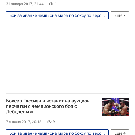
31 января 2017, 21:44
11
Бой за звание чемпиона мира по боксу по версиям WBA и IBF между россиянами Денисом Лебедевым и Муратом Гассиевым прошел 3 декабря 2016
Еще
7
Единоборства
Спорт
WBA
IBF
IBO
Мурат Гассиев
Денис Лебедев
Боксер Гассиев выставит на аукцион
перчатки с чемпионского боя с
Лебедевым
7 января 2017, 20:15
9
Бой за звание чемпиона мира по боксу по версиям WBA и IBF между россиянами Денисом Лебедевым и Муратом Гассиевым прошел 3 декабря 2016
Еще
4