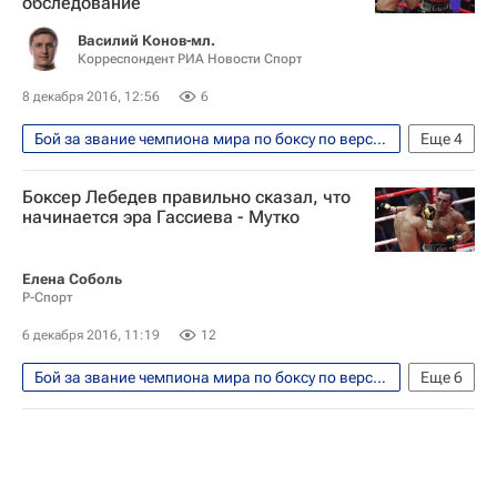
обследование
Василий Конов-мл.
Корреспондент РИА Новости Спорт
8 декабря 2016, 12:56
6
Бой за звание чемпиона мира по боксу по версиям WBA и IBF между россиянами Денисом Лебедевым и Муратом Гассиевым прошел 3 декабря 2016
Еще
4
Единоборства
Спорт
Боксер Лебедев правильно сказал, что
Андрей Рябинский
Денис Лебедев
начинается эра Гассиева - Мутко
Елена Соболь
Р-Спорт
6 декабря 2016, 11:19
12
Бой за звание чемпиона мира по боксу по версиям WBA и IBF между россиянами Денисом Лебедевым и Муратом Гассиевым прошел 3 декабря 2016
Еще
6
Единоборства
Спорт
Виталий Мутко
WBA
IBF
Денис Лебедев