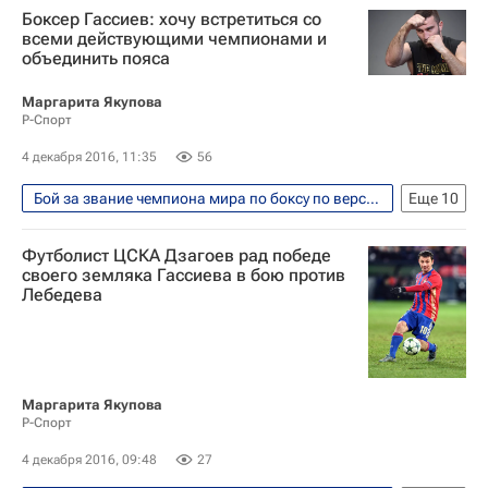
Боксер Гассиев: хочу встретиться со
IBF
Денис Лебедев
всеми действующими чемпионами и
объединить пояса
Маргарита Якупова
Р-Спорт
4 декабря 2016, 11:35
56
Бой за звание чемпиона мира по боксу по версиям WBA и IBF между россиянами Денисом Лебедевым и Муратом Гассиевым прошел 3 декабря 2016
Еще
10
Интервью - Авторы
Аналитика
Футболист ЦСКА Дзагоев рад победе
Единоборства
Спорт
Барселона
своего земляка Гассиева в бою против
Лебедева
Реал Мадрид
Денис Лебедев
Алан Касаев
Владимир Габулов
Алан Дзагоев
Маргарита Якупова
Р-Спорт
4 декабря 2016, 09:48
27