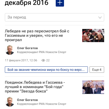
декабря 2016
За период
Лебедев не раз пересмотрел бой с
Гассиевым и уверен, что его не
проиграл
Олег Богатов
Корреспондент РИА Новости Спорт
17 февраля 2017, 12:06
22
Бой за звание чемпиона мира по боксу по версиям WBA и IBF между россиянами Денисом Лебедевым и Муратом Гассиевым прошел 3 декабря 2016
Еще
4
Единоборства
Спорт
Поединок Лебедева и Гассиева -
Мурат Гассиев
Денис Лебедев
лучший в номинации "Бой года"
премии "Звезда бокса"
Олег Богатов
Корреспондент РИА Новости Спорт