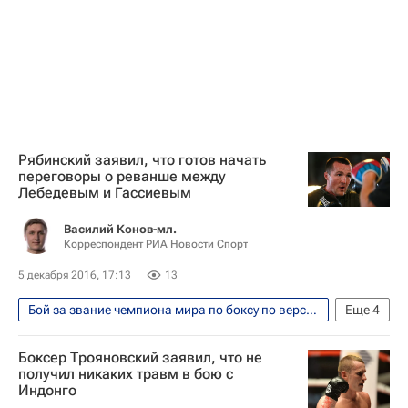
Рябинский заявил, что готов начать
переговоры о реванше между
Лебедевым и Гассиевым
Василий Конов-мл.
Корреспондент РИА Новости Спорт
5 декабря 2016, 17:13
13
Бой за звание чемпиона мира по боксу по версиям WBA и IBF между россиянами Денисом Лебедевым и Муратом Гассиевым прошел 3 декабря 2016
Еще
4
Единоборства
Спорт
Боксер Трояновский заявил, что не
Андрей Рябинский
Денис Лебедев
получил никаких травм в бою с
Индонго