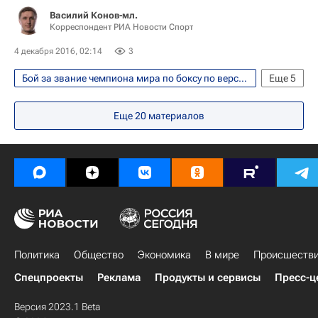
Василий Конов-мл.
Корреспондент РИА Новости Спорт
4 декабря 2016, 02:14
3
Бой за звание чемпиона мира по боксу по версиям WBA и IBF между россиянами Денисом Лебедевым и Муратом Гассиевым прошел 3 декабря 2016
Еще
5
Единоборства
Спорт
IBF
Еще
20
материалов
IBO
Эдуард Трояновский
Политика
Общество
Экономика
В мире
Происшеств
Спецпроекты
Реклама
Продукты и сервисы
Пресс-ц
Версия 2023.1 Beta