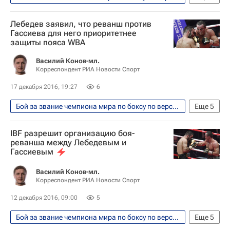
Единоборства
Спорт
IBF
Лебедев заявил, что реванш против
Денис Лебедев
Гассиева для него приоритетнее
защиты пояса WBA
Василий Конов-мл.
Корреспондент РИА Новости Спорт
17 декабря 2016, 19:27
6
Бой за звание чемпиона мира по боксу по версиям WBA и IBF между россиянами Денисом Лебедевым и Муратом Гассиевым прошел 3 декабря 2016
Еще
5
Единоборства
Спорт
WBA
IBF разрешит организацию боя-
IBF
Денис Лебедев
реванша между Лебедевым и
Гассиевым
Василий Конов-мл.
Корреспондент РИА Новости Спорт
12 декабря 2016, 09:00
5
Бой за звание чемпиона мира по боксу по версиям WBA и IBF между россиянами Денисом Лебедевым и Муратом Гассиевым прошел 3 декабря 2016
Еще
5