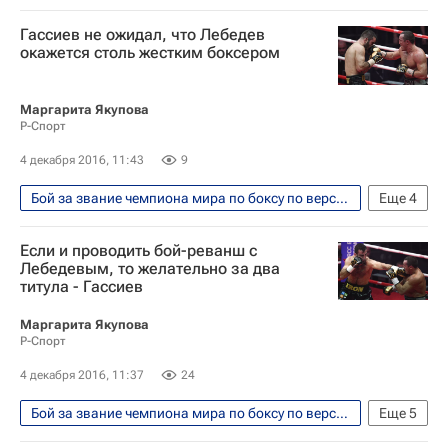
Единоборства
Спорт
Гассиев не ожидал, что Лебедев
Эдуард Трояновский
окажется столь жестким боксером
Маргарита Якупова
Р-Спорт
4 декабря 2016, 11:43
9
Бой за звание чемпиона мира по боксу по версиям WBA и IBF между россиянами Денисом Лебедевым и Муратом Гассиевым прошел 3 декабря 2016
Еще
4
Единоборства
Спорт
IBF
Если и проводить бой-реванш с
Денис Лебедев
Лебедевым, то желательно за два
титула - Гассиев
Маргарита Якупова
Р-Спорт
4 декабря 2016, 11:37
24
Бой за звание чемпиона мира по боксу по версиям WBA и IBF между россиянами Денисом Лебедевым и Муратом Гассиевым прошел 3 декабря 2016
Еще
5
Единоборства
Спорт
WBA