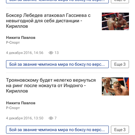
Единоборства
Спорт
WBA
Боксер Лебедев атаковал Гассиева с
Максим Власов
Рахим Чахкиев
невыгодной для себя дистанции -
Кириллов
Денис Лебедев
Никита Павлов
Р-Спорт
4 декабря 2016, 14:56
13
Бой за звание чемпиона мира по боксу по версиям WBA и IBF между россиянами Денисом Лебедевым и Муратом Гассиевым прошел 3 декабря 2016
Еще
3
Единоборства
Спорт
Трояновскому будет нелегко вернуться
Денис Лебедев
на ринг после нокаута от Индонго -
Кириллов
Никита Павлов
Р-Спорт
4 декабря 2016, 13:50
7
Бой за звание чемпиона мира по боксу по версиям WBA и IBF между россиянами Денисом Лебедевым и Муратом Гассиевым прошел 3 декабря 2016
Еще
3