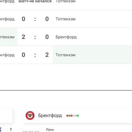
ентфорд
матч не начался
Тоттенхэм
0
:
0
ентфорд
Тоттенхэм
2
:
0
ттенхэм
Брентфорд
0
:
2
ентфорд
Тоттенхэм
Брентфорд
1
Ренн