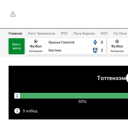
Главное
Лига Чемпионов
РПЛ
Лига Европы
АПЛ
Ла Лига
0
Крылья Советов
Матч-
Футбол
Футбол
центр
2
Балтика
Завершен
Завершен
Тоттенхэм
50%
5 побед