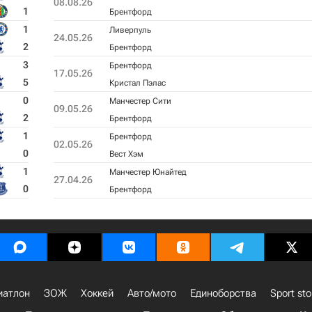
08.08.26
1
Брентфорд
1
Ливерпуль
24.05.26
2
Брентфорд
3
Брентфорд
17.05.26
5
Кристал Пэлас
0
Манчестер Сити
09.05.26
2
Брентфорд
1
Брентфорд
02.05.26
0
Вест Хэм
1
Манчестер Юнайтед
27.04.26
0
Брентфорд
иатлон
ЗОЖ
Хоккей
Авто/мото
Единоборства
Sport sto