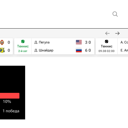
0
3
0
Д. Пегула
А. С
Теннис
Теннис
0
6
0
Д. Шнайдер
Е. А
2-й сет
09.08 02:00
10%
1 победа