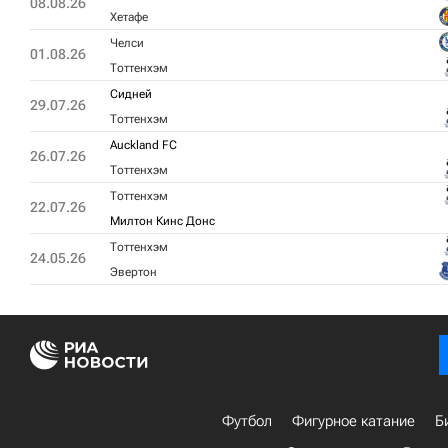
08.08.26
Хетафе
Челси
01.08.26
Тоттенхэм
Сидней
29.07.26
Тоттенхэм
Auckland FC
26.07.26
Тоттенхэм
Тоттенхэм
22.07.26
Милтон Кинс Донс
Тоттенхэм
24.05.26
Эвертон
Футбол
Фигурное катание
Б