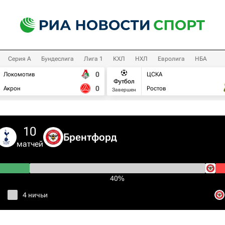
Серия А
Бундеслига
Лига 1
КХЛ
НХЛ
Евролига
НБА
0
Локомотив
ЦСКА
Футбол
0
Акрон
Ростов
Завершен
10
Брентфорд
матчей
40%
4 ничьи