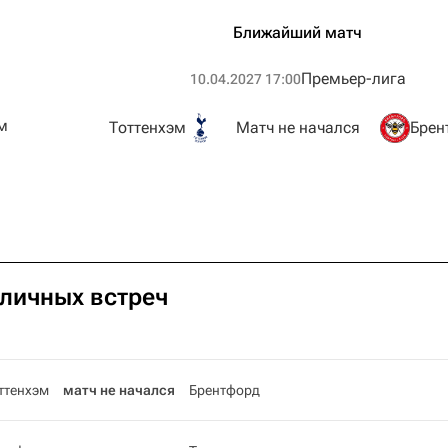
Ближайший матч
Премьер-лига
10.04.2027 17:00
м
Тоттенхэм
Матч не начался
Брен
 личных встреч
ттенхэм
матч не начался
Брентфорд