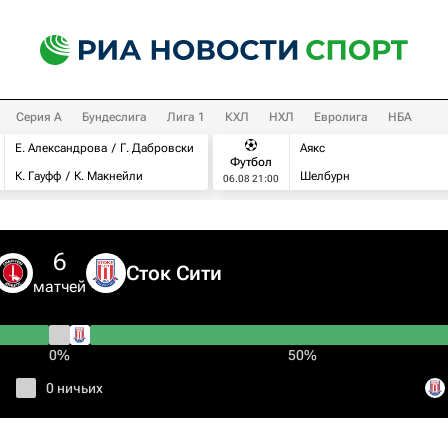
Серия А
Бундеслига
Лига 1
КХЛ
НХЛ
Евролига
НБА
Е. Александрова
Г. Дабровски
Аякс
Футбол
К. Гауфф
К. Макнейли
Шелбурн
06.08 21:00
6
Сток Сити
матчей
0%
50%
0 ничьих