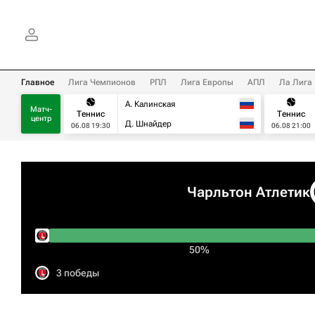
Главное
Лига Чемпионов
РПЛ
Лига Европы
АПЛ
Ла Лига
А. Калинская
Матч-
Теннис
Теннис
центр
Д. Шнайдер
06.08 19:30
06.08 21:00
Чарльтон Атлетик
50%
3 победы