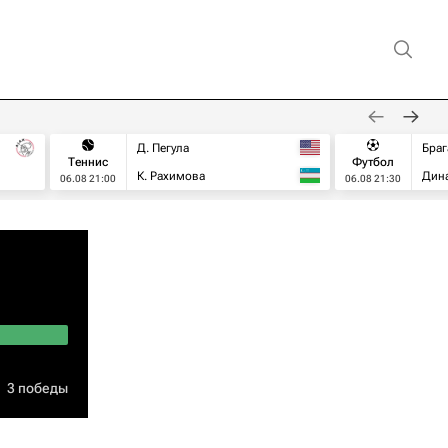
Д. Пегула
Браг
Теннис
Футбол
К. Рахимова
Дин
06.08 21:00
06.08 21:30
3 победы