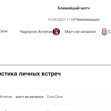
Ближайший матч
Чемпионшип
10.04.2027 17:00
Сити
Чарльтон Атлетик
Матч не начался
С
истика личных встреч
Атлетик
матч не начался
Сток Сити