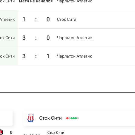
ок Сити
матч не начался
Чарльтон Атлетик
1
:
0
Атлетик
Сток Сити
3
:
0
ок Сити
Чарльтон Атлетик
3
:
1
ок Сити
Чарльтон Атлетик
Сток Сити
0
Сток Сити