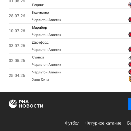
01.08.26
Рединг
Колчестер
28.07.26
Чарльтон Атлетик
Марибор
10.07.26
Чарльтон Атлетик
Дартфорд
03.07.26
Чарльтон Атлетик
Суонси
02.05.26
Чарльтон Атлетик
Чарльтон Атлетик
25.04.26
Халл Сити
Футбол
Фигурное катание
Б