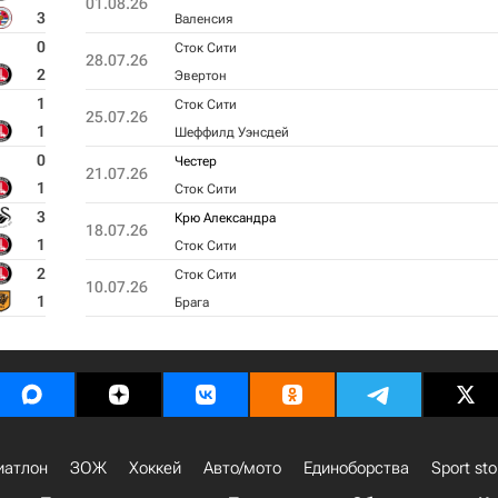
01.08.26
3
Валенсия
0
Сток Сити
28.07.26
2
Эвертон
1
Сток Сити
25.07.26
1
Шеффилд Уэнсдей
0
Честер
21.07.26
1
Сток Сити
3
Крю Александра
18.07.26
1
Сток Сити
2
Сток Сити
10.07.26
1
Брага
иатлон
ЗОЖ
Хоккей
Авто/мото
Единоборства
Sport sto